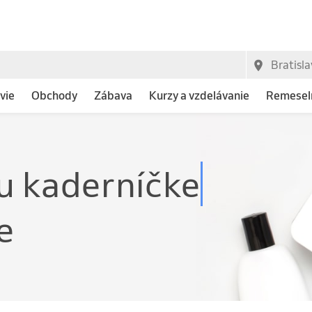
vie
Obchody
Zábava
Kurzy a vzdelávanie
Remeseln
u kaderníčke
e