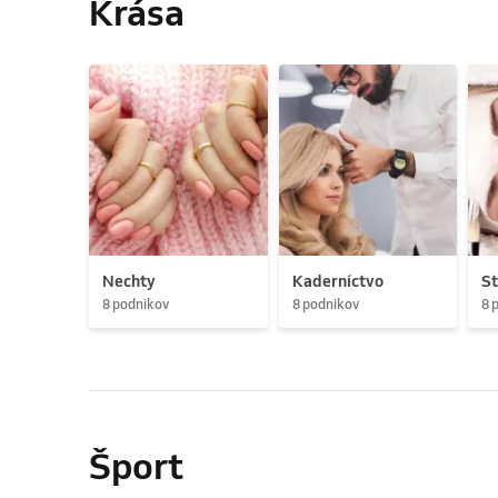
Krása
Nechty
Kaderníctvo
St
8 podnikov
8 podnikov
8 
Šport