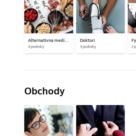
Alternatívna medicína
Doktori
Fy
4 podniky
3 podniky
2 
Obchody