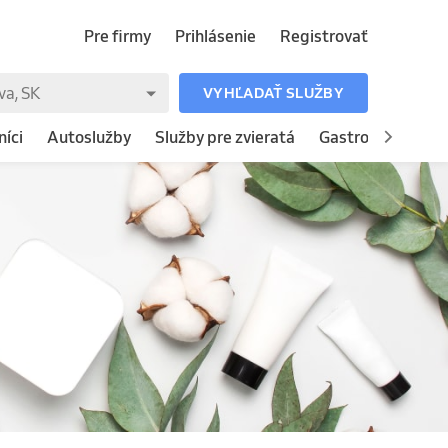
Pre firmy
Prihlásenie
Registrovať
VYHĽADAŤ SLUŽBY
íci
Autoslužby
Služby pre zvieratá
Gastronómia
H