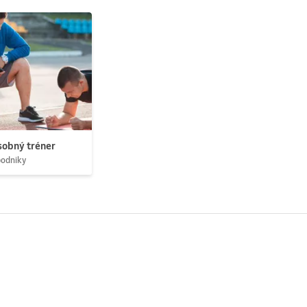
obný tréner
podniky