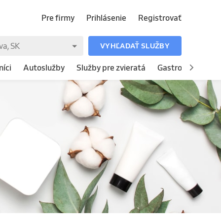
Pre firmy
Prihlásenie
Registrovať
VYHĽADAŤ SLUŽBY
íci
Autoslužby
Služby pre zvieratá
Gastronómia
H