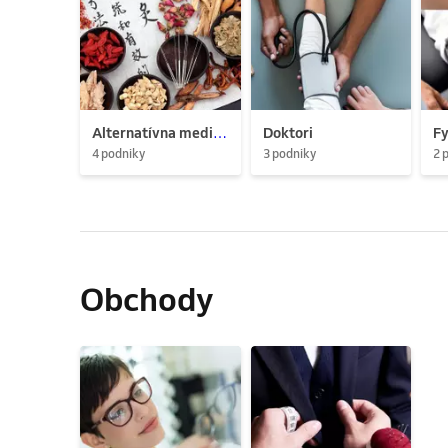
Alternatívna medicína
Doktori
Fy
4 podniky
3 podniky
2 
Obchody