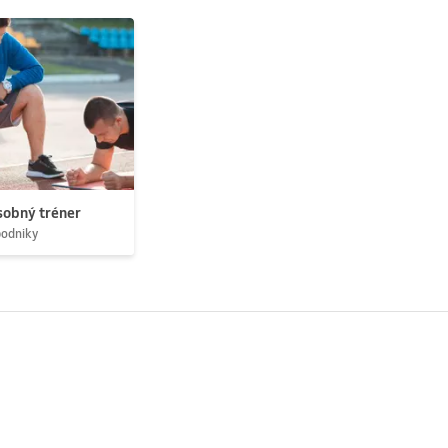
obný tréner
podniky