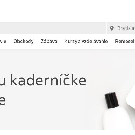
vie
Obchody
Zábava
Kurzy a vzdelávanie
Remeseln
u kaderníčke
e