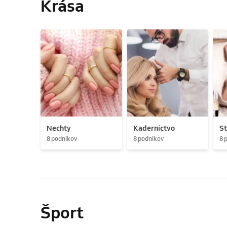
Krása
Nechty
Kaderníctvo
St
8 podnikov
8 podnikov
8 
Šport