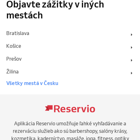
Objavte zážitky v iných
mestách
Bratislava
Košice
Prešov
Žilina
Všetky mestá v Česku
Aplikácia Reservio umožňuje ľahké vyhľadávanie a
rezerváciu služieb ako sú barbershopy, salóny krásy,
kozmetika, kaderníctvo, masáže, joga, fitness, optiky