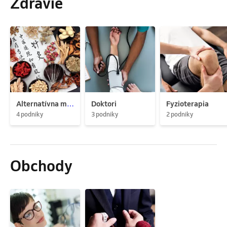
Zdravie
Alternatívna medicína
Doktori
Fyzioterapia
4 podniky
3 podniky
2 podniky
Obchody