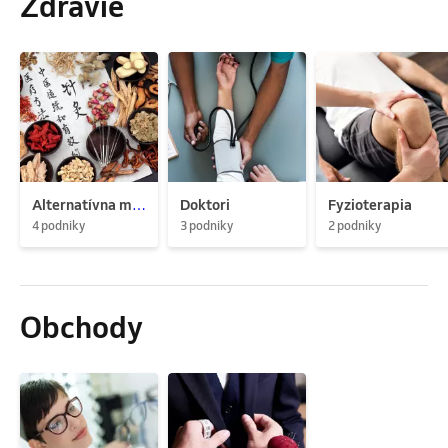
Zdravie
Alternatívna medicína
Doktori
Fyzioterapia
4 podniky
3 podniky
2 podniky
Obchody