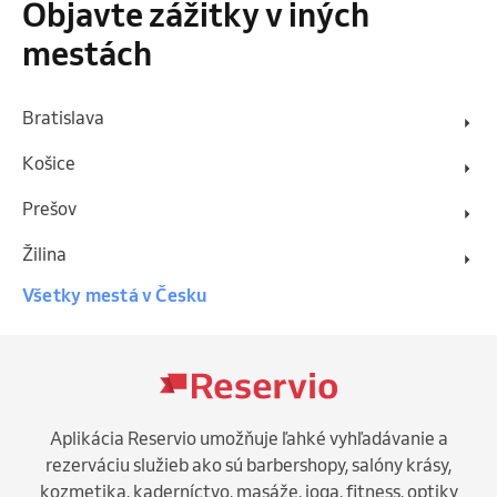
Objavte zážitky v iných
mestách
Bratislava
Košice
Prešov
Žilina
Všetky mestá v Česku
Aplikácia Reservio umožňuje ľahké vyhľadávanie a
rezerváciu služieb ako sú barbershopy, salóny krásy,
kozmetika, kaderníctvo, masáže, joga, fitness, optiky