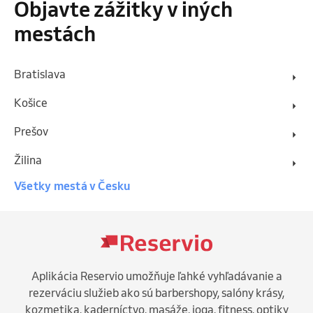
Objavte zážitky v iných
mestách
Bratislava
Košice
Prešov
Žilina
Všetky mestá v Česku
Aplikácia Reservio umožňuje ľahké vyhľadávanie a
rezerváciu služieb ako sú barbershopy, salóny krásy,
kozmetika, kaderníctvo, masáže, joga, fitness, optiky