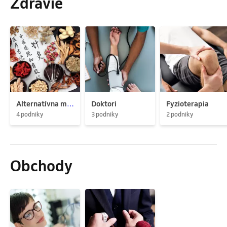
Zdravie
Alternatívna medicína
Doktori
Fyzioterapia
4 podniky
3 podniky
2 podniky
Obchody