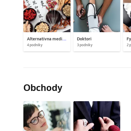
Alternatívna medicína
Doktori
Fy
4 podniky
3 podniky
2 
Obchody