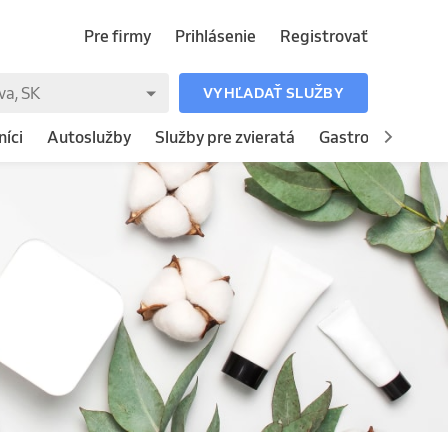
Pre firmy
Prihlásenie
Registrovať
VYHĽADAŤ SLUŽBY
íci
Autoslužby
Služby pre zvieratá
Gastronómia
H