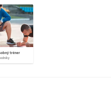
obný tréner
podniky