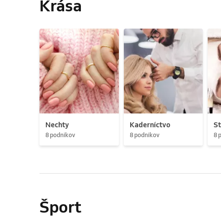
Krása
Nechty
Kaderníctvo
St
8 podnikov
8 podnikov
8 
Šport