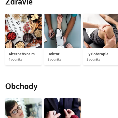
Zdravie
Alternatívna medicína
Doktori
Fyzioterapia
4 podniky
3 podniky
2 podniky
Obchody