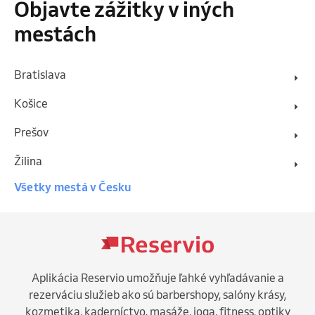
Objavte zážitky v iných
mestách
Bratislava
Košice
Prešov
Žilina
Všetky mestá v Česku
Aplikácia Reservio umožňuje ľahké vyhľadávanie a
rezerváciu služieb ako sú barbershopy, salóny krásy,
kozmetika, kaderníctvo, masáže, joga, fitness, optiky