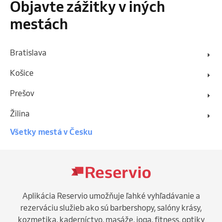
Objavte zážitky v iných
mestách
Bratislava
Košice
Prešov
Žilina
Všetky mestá v Česku
Aplikácia Reservio umožňuje ľahké vyhľadávanie a
rezerváciu služieb ako sú barbershopy, salóny krásy,
kozmetika, kaderníctvo, masáže, joga, fitness, optiky