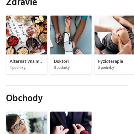
Zdravie
Alternatívna medicína
Doktori
Fyzioterapia
4 podniky
3 podniky
2 podniky
Obchody