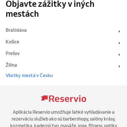
Objavte zážitky v iných
mestách
Bratislava
Košice
Prešov
Žilina
Všetky mestá v Česku
Aplikácia Reservio umožňuje ľahké vyhľadávanie a
rezerváciu služieb ako sú barbershopy, salóny krásy,
kozmetika, kaderníctvo, masáže, joga, fitness, optiky