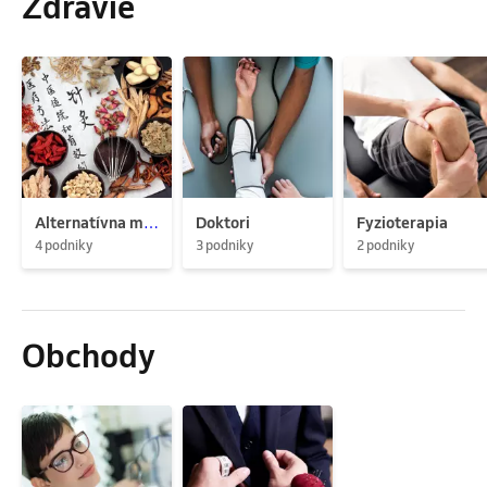
Zdravie
Alternatívna medicína
Doktori
Fyzioterapia
4 podniky
3 podniky
2 podniky
Obchody