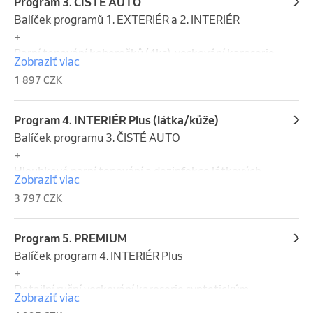
Program 3. ČISTÉ AUTO
Balíček programů 1. EXTERIÉR a 2. INTERIÉR

+

Parní tepování koberečků (4ks), voskování karoserie 
Zobraziť viac
nanovoskem.
1 897 CZK
Program 4. INTERIÉR Plus (látka/kůže)
Balíček programu 3. ČISTÉ AUTO

+

Hloubkové parní tepování a dezinfekce látkových 
Zobraziť viac
sedaček, koberců, zavazadelníku, čalounění dveří, 
3 797 CZK
parní dezinfekce klimatizace, oživení venkovních 
plastů./Detailní čištění a dezinfekce kožených 
sedadel a ostatních kožených částí interiéru + 
Program 5. PREMIUM
vyživení kůže vitamínem + ochrana kůže proti UV a 
Balíček program 4. INTERIÉR Plus

dalším vnějším vlivům.
+

Detailní ruční voskování karoserie syntetickým 
Zobraziť viac
voskem s výdrží až 6 měsíců, aplikace tekutých 