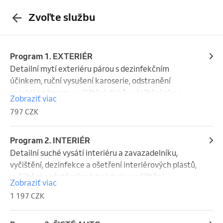
Zvoľte službu
Program 1. EXTERIÉR
Detailní mytí exteriéru párou s dezinfekčním 
účinkem, ruční vysušení karoserie, odstranění 
zaschlého hmyzu, vyčištění disků, vyleštění oken, 
Zobraziť viac
čištění mezidveřních prostor, aplikace zářivého 
797 CZK
vosku a ošetření pneumatik.
Program 2. INTERIÉR
Detailní suché vysátí interiéru a zavazadelníku, 
vyčištění, dezinfekce a ošetření interiérových plastů, 
vyčištění a ošetření palubní desky, vyčištění 
Zobraziť viac
mezidveřních prostor, vyleštění všech oken a 
1 197 CZK
zrcátek, provonění interiéru jemnou antialergenní 
vůní.