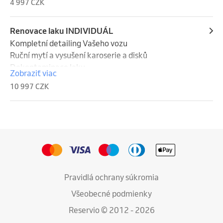
4 997 CZK
stěračů.
Renovace laku INDIVIDUÁL
Kompletní detailing Vašeho vozu

Ruční mytí a vysušení karoserie a disků

Dekontaminace laku

Zobraziť viac
Strojová korekce laku - odstranění škrábanců

10 997 CZK
Konzervace laku - keramické povlaky (výdrž až 24 
měsíců)
Pravidlá ochrany súkromia
Všeobecné podmienky
Reservio © 2012 - 2026