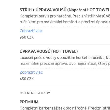
STŘIH + ÚPRAVA VOUSŮ (Napaření HOT TOWEL
Kompletní servis pro náročné. Precizní střih vlasů v
ručníkem pro maximální komfort a precizní úpravu v
pokožku a zajistí dokonale hladký a detailní výslede
Zobraziť viac
950 CZK
ÚPRAVA VOUSŮ (HOT TOWEL)
Luxusní péče o vousy s použitím horkého ručníku, kt
maximálně precizní úpravu. Uvolňující rituál, který p
úroveň a zanechá pokožku i vousy dokonale ošetřen
Zobraziť viac
450 CZK
OSTATNÉ SLUŽBY
PREMIUM
Kompletní barber zážitek pro náročné. Precizní stři