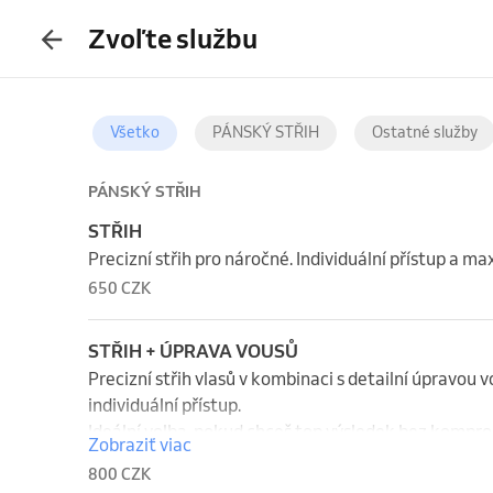
Zvoľte službu
Všetko
PÁNSKÝ STŘIH
Ostatné služby
PÁNSKÝ STŘIH
STŘIH
Precizní střih pro náročné. Individuální přístup a max
650 CZK
STŘIH + ÚPRAVA VOUSŮ
Precizní střih vlasů v kombinaci s detailní úpravou vou
individuální přístup.

Ideální volba, pokud chceš top výsledek bez kompr
Zobraziť viac
800 CZK