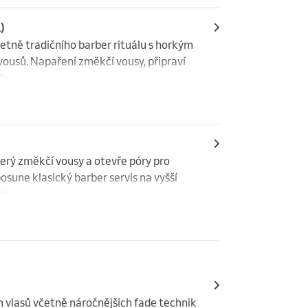
)
četně tradičního barber rituálu s horkým 
ousů. Napaření změkčí vousy, připraví 
k.
erý změkčí vousy a otevře póry pro 
osune klasický barber servis na vyšší 
é.
h vlasů včetně náročnějších fade technik 