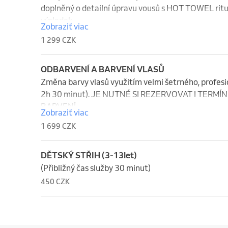
doplněný o detailní úpravu vousů s HOT TOWEL rit
výsledek.

Zobraziť viac
1 299 CZK
Součástí je epilace chloupků horkým voskem, mechani
zanechají pokožku čistou, svěží a regenerovanou.

ODBARVENÍ A BARVENÍ VLASŮ
Relaxační masáž obličeje, hlavy a krku pomocí masáž
Změna barvy vlasů využitím velmi šetrného, profesion
celkový zážitek.

2h 30 minut). JE NUTNÉ SI REZERVOVAT I TERMÍN
BARVENÍ.
Zobraziť viac
Na závěr mytí vlasů, profesionální styling a drink dl
1 699 CZK
DĚTSKÝ STŘIH (3-13let)
(Přibližný čas služby 30 minut)
450 CZK