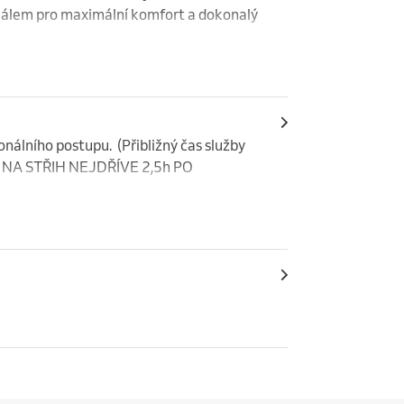
uálem pro maximální komfort a dokonalý 
cký peeling a výživa pleti, které 
ního přístroje uvolní napětí a podtrhne 
álního postupu.  (Přibližný čas služby 
 NA STŘIH NEJDŘÍVE 2,5h PO 
e výběru.