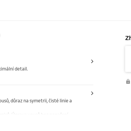
Zh
imální detail.
sů, důraz na symetrii, čisté linie a 
omisů. Úprava vousů bez napaření.