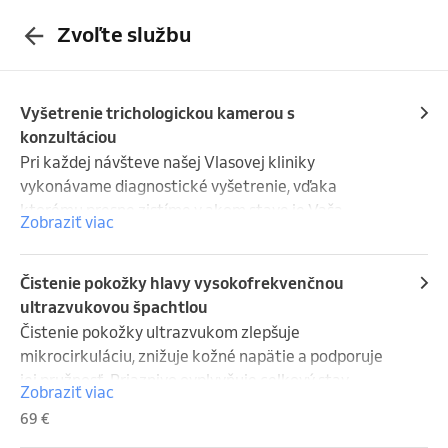
Zvoľte službu
Vyšetrenie trichologickou kamerou s
konzultáciou
Pri každej návšteve našej Vlasovej kliniky 
vykonávame diagnostické vyšetrenie, vďaka 
ktorému presne zistíme v akom stave je Vaša 
Zobraziť viac
pokožka hlavy a zároveň tým dokážeme 
identifikovať príčinu Vašich problémov. 

Vyšetrenie je vykonávané pomocou špeciálnej 
Čistenie pokožky hlavy vysokofrekvenčnou
trichologickej kamery a hneď po vyšetrení Vám náš 
ultrazvukovou špachtlou
špecialista navrhne účinné riešenie. Táto procedúra 
Čistenie pokožky ultrazvukom zlepšuje 
trvá cca 45 minút. Trichologické vyšetrenie je 
mikrocirkuláciu, znižuje kožné napätie a podporuje 
vhodné pre každého, kto rieši problémy s pokožkou 
jej pružnosť. Priaznivo ovplyvňuje celkový stav 
Zobraziť viac
hlavy, ale aj vypadávanie vlasov, alebo sa zaujíma o 
epidermu (vrchnej časti pokožky) a podkožia. 
69 €
vlasovú hygienu.
Pomocou vysokofrekvenčnej ultrazvukovej špachtle 