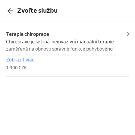
Zvoľte službu
Terapie chiropraxe
Chiropraxe je šetrná, neinvazivní manuální terapie 
zaměřená na obnovu správné funkce pohybového 
aparátu. Pomáhá (nejen) při bolestech zad a kloubů, 
Zobraziť viac
zlepšuje pohyblivost, uvolňuje napětí a podporuje 
1 300 CZK
přirozené regenerační schopnosti těla.

Při potížích nebo jako prevence pro udržení vitality.

V ČR mohou chiropraxi legálně vykonávat pouze 
atestovaný lékaři nebo odborní fyzioterapeuti.

V naší ordinaci pečuje o pacienty (nejnižší 
doporučený věk 10+) atestovaný chirurg, MUDr. 