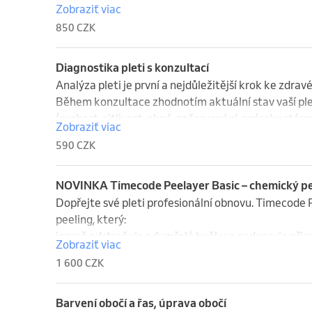
Normální pokožka

Zobraziť viac
omezení zarudnutí obličeje díky uklidňujícím ingredi
✨ zvyšuje hustotu a elasticitu pleti

Citlivá pokožka

850 CZK
zesvětlení hyperpigmentace a její prevence,

✨ chrání buňky před stárnutím

Pokožka s kuperózou

získání matného, sametového vzhledu pokožky. Výsl
✨ aktivuje buněčnou regeneraci
Podrážděná pokožka
normalizace procesu tvorby mazu

Diagnostika pleti s konzultací
odstranění komedonů a jiných elementů akné

Analýza pleti je první a nejdůležitější krok ke zdravé 
zmenšení rozšířených pórů

Během konzultace zhodnotím aktuální stav vaší pleti
rozpouštění infiltrátů a temných skvrn

(suchost, citlivost, akné, začervenání, známky stárnut
Zobraziť viac
předcházení vzniku postakné

590 CZK
vyrovnání barvy a textury pleti

Na základě výsledků vám doporučím individuální péči 
po procedůře si pleť zachovává svou estetickou přita
salonu, tak i vhodnou domácí péči.

Přípravky Comodex tak splňují všechny nároky na pr
Bez zbytečných produktů, srozumitelně a s ohledem na 
NOVINKA Timecode Peelayer Basic – chemický pee
problematickou pokožku. Mají výrazný sebostatický, 
Dopřejte své pleti profesionální obnovu. Timecode P
udržují vlhkost a kyselost pokožky v rámci normy, zb
???? Konzultace je vhodná i pro klientky, které si nej
peeling, který:

zánětlivých projevů, obnovují barvu a mikroreliéf p
jemně odstraňuje odumřelé buňky a podporuje přiro
Zobraziť viac
prevence proti stárnutí pokožky a zahlazují stopy vě
sjednocuje tón pleti a rozjasňuje,

1 600 CZK
věku.
pomáhá redukovat jemné linky a první známky stárnu
připravuje pleť na lepší vstřebávání účinných látek.

Ošetření je vhodné pro ženy i muže, kteří chtějí svěží
Barvení obočí a řas, úprava obočí