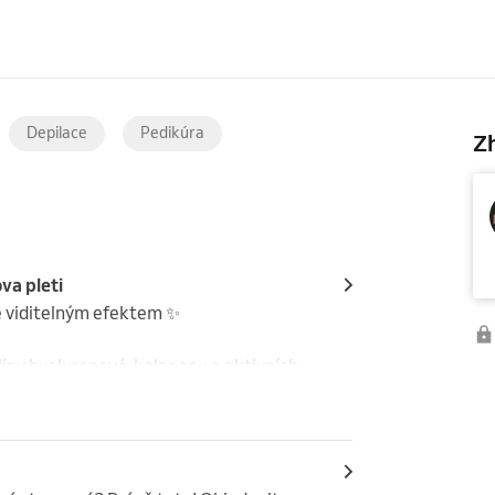
Depilace
Pedikúra
Zh
va pleti
ě viditelným efektem ✨

ny hyaluronové, kolagenu a aktivních 
okožky. Pleť je po ošetření viditelně 
jmem již po první návštěvě.
