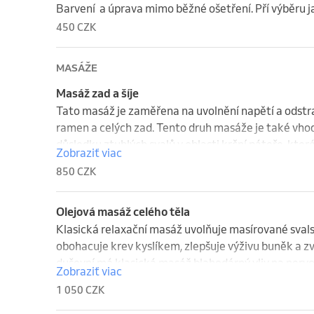
⏳ Délka ošetření: cca 45 minut

Barvení  a úprava mimo běžné ošetření. Pří výběru ja
Doporučená frekvence: kúra 1x na podzim a 1x na j
450 CZK
MASÁŽE
Masáž zad a šíje
Tato masáž je zaměřena na uvolnění napětí a odstraněn
ramen a celých zad. Tento druh masáže je také vhodn
důsledku ztuhlých svalů v oblasti krční páteře, které
Zobraziť viac
času prací u počítače. Jedná se o kombinaci olejov
850 CZK
vybrané partie. Lze ji doporučit každému jako preven
sedavé zaměstnání, nebo tráví hodně času cestování
Olejová masáž celého těla
Klasická relaxační masáž uvolňuje masírované svals
obohacuje krev kyslíkem, zlepšuje výživu buněk a zvyš
duševní má klasická masáž blahodárný vliv na nervo
Zobraziť viac
ovlivňuje psychický stav člověka.

1 050 CZK
Odstraňuje únavu, stres, nespavost, bolesti hlavy, n
relaxačně. Napomáhá k celkovému uvolnění organism