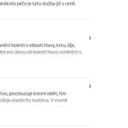
kékoliv péče je tato služba již v ceně.
aře
í bolesti v oblasti hlavy, krku, šíje, 
ý pro úlevu od bolesti hlavy vzniklých v 
 jsou typické u osob, které tráví hodně 
é masáže a tlakového působení na 
ci a zejména pak lidem, kteří mají 
 v autě.
tvo, povzbuzuje krevní oběh, tím 
uje elasticitu svalstva. V rovině 
vou soustavu a celkově pozitivně 
avozuje příjemné pocity a působí velmi 
u a k rychlejšímu odbourání pocitu 