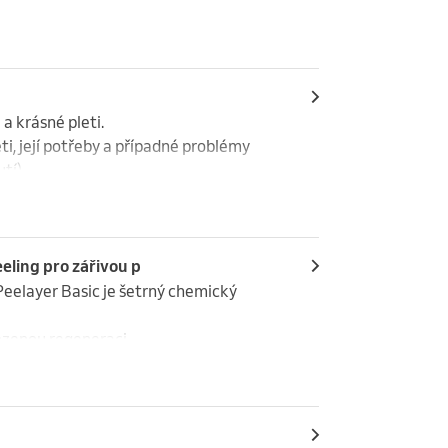
encím,

edkem je:

a krásné pleti.

, její potřeby a případné problémy 
í).

na míru – jak profesionální ošetření v 
žlivost.

ostředky pro péči o mastnou a 
vaši pleť i životní styl.

ling pro zářivou p
keratolitický a antibakteriální účinek, 
eelayer Basic je šetrný chemický 
avují pokožku stagnujících a 
sou jisté, jaká péče je pro ně správná.
okožky. Rovněž působí aktivně jako 
zenou regeneraci,

kových změn v obličeji u osob staršího 
tí,

, hladkou a mladistvě vypadající pleť.
