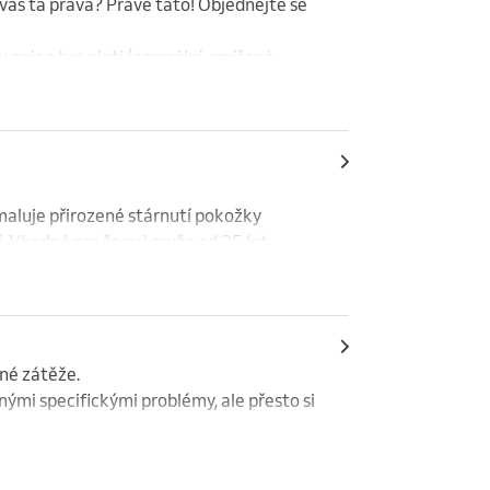
vás ta pravá? Právě tato! Objednejte se 
 nejen typ pleti (normální, smíšená, 
í stav pleti.

života se pomalu mění. Naopak stav pleti 
nějšími faktory, stresem, kouřením, 
 podporuje přirozené regenerační 
 vaše požadavky a přání a ošetření 
odpočatá pleť ????
doporučení na domácí péči.
maluje přirozené stárnutí pokožky 
 Vhodné pro ženy i muže od 25 let.

né zátěže.

ými specifickými problémy, ale přesto si 
 která začíná uvnitř.
ka společně obnoví rovnováhu pleti, 