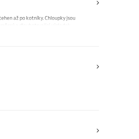
pektem k vašemu pohodlí.

jší a řidší.

ehen až po kotníky. Chloupky jsou 
adkou a jemnou pokožku.
měrný a dlouhotrvající výsledek.

pilačním strojkem dle domluvy), která 
ajících chloupků.

m dochází k oslabení chloupků.

kt a hladkou pokožku po celý rok.
zek

ičky

em