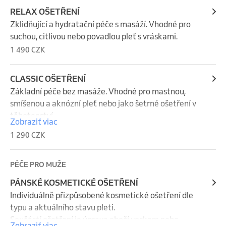
RELAX OŠETŘENÍ
Zklidňující a hydratační péče s masáží. Vhodné pro 
suchou, citlivou nebo povadlou pleť s vráskami.
1 490 CZK
CLASSIC OŠETŘENÍ
Základní péče bez masáže. Vhodné pro mastnou, 
smíšenou a aknózní pleť nebo jako šetrné ošetření v 
těhotenství.
Zobraziť viac
1 290 CZK
PÉČE PRO MUŽE
PÁNSKÉ KOSMETICKÉ OŠETŘENÍ
Individuálně přizpůsobené kosmetické ošetření dle 
typu a aktuálního stavu pleti. 

Součástí ošetření je úprava obočí voskem nebo 
Zobraziť viac