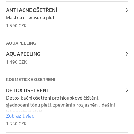
ANTI ACNE OŠETŘENÍ
Mastná či smíšená pleť.
1 590 CZK
AQUAPEELING
AQUAPEELING
1 490 CZK
KOSMETICKÉ OŠETŘENÍ
DETOX OŠETŘENÍ
Detoxikační ošetření pro hloubkové čištění, 
sjednocení tónu pleti, zpevnění a rozjasnění. Ideální 
jako restart pleti.
Zobraziť viac
1 550 CZK