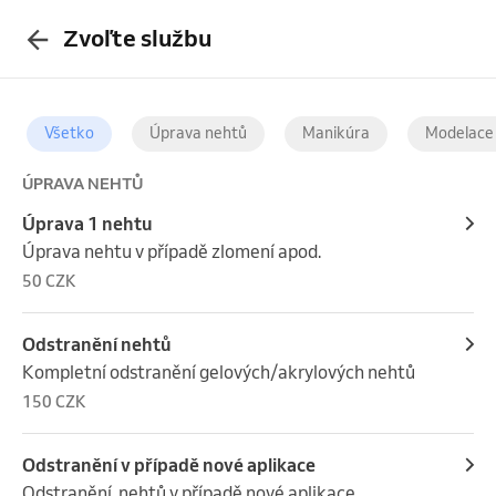
Zvoľte službu
Všetko
Úprava nehtů
Manikúra
Modelace
ÚPRAVA NEHTŮ
Úprava 1 nehtu
Úprava nehtu v případě zlomení apod.
50 CZK
Odstranění nehtů
Kompletní odstranění gelových/akrylových nehtů
150 CZK
Odstranění v případě nové aplikace
Odstranění  nehtů v případě nové aplikace