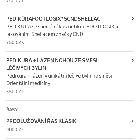
750 CZK
PEDIKÚRAFOOTLOGIX* SCNDSHELLAC
PEDIKÚRA se speciální kosmetikou FOOTLOGIX a 
lakováním  Shellacem značky CND
750 CZK
PEDIKÚRA + LÁZEŇ NOHOU ZE SMĚSI
LÉČIVÝCH BYLIN
Pedikúra + lázeň v unikátní léčivé bylinné směsi 
Orientální medicíny
550 CZK
ŘASY
PRODLUŽOVÁNÍ ŘAS KLASIK
900 CZK