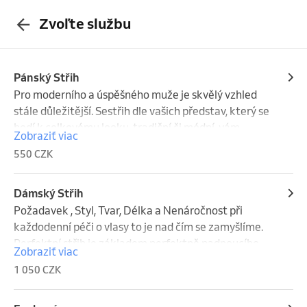
Zvoľte službu
Pánský Střih
Pro moderního a úspěšného muže je skvělý vzhled 
stále důležitější. Sestřih dle vašich představ, který se 
hodí k celkovému looku, tradiční či módní, vám 
Zobraziť viac
pomůže vybrat náš proškolený tým. Každý z nás je 
550 CZK
jiný a jedinečný a toho se držíme při tvorbě střihu a 
účesu. Ať už jste příznivci klasických střihů nebo s 
vlasy rádi experimentujete my v M Salonu si vždy 
Dámský Střih
poradíme a nikdy nezapomínáme na příjemnou 
Požadavek , Styl, Tvar, Délka a Nenáročnost při 
masáž hlavy a rychle objednání. Nezapomínáme 
každodenní péči o vlasy to je nad čím se zamyšlíme. 
také na Vaše vousy a obočí.

Perfektní střih je základem perfektně padnoucího 
Zobraziť viac
účesu, který navíc vypadá dobře i několik týdnů a bez 
1 050 CZK
Strojek - 350 Kč
komplikovaného stylingu. Ne nadarmo se říká že 
vlasy jsou koruna krásy každé ženy. Pokud se 