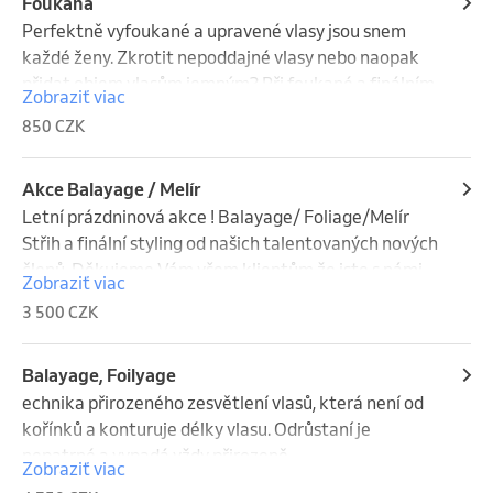
domluvíme na jednom centimetrů ustřihneme jen 
Foukaná
jeden centimetr. Nasloucháme Vám.

Perfektně vyfoukané a upravené vlasy jsou snem 
každé ženy. Zkrotit nepoddajné vlasy nebo naopak 
Krátké 1.050 Kč 

přidat objem vlasům jemným? Při foukané a finálním 
Zobraziť viac
Střední 1.250 Kč 

stylingu používáme přípravky od MoroccanOil, které 
850 CZK
Dlouhé 1.450 Kč 

jsou maximálně šetrné k vlasům a neubírají jim na 
Dívčí do 10 let - 750 Kč
lesku a hydrataci. Užijte si ten pocit když odchází ze 
salonu s perfektně vyfoukanými vlasy které jsou 
Akce Balayage / Melír
lesklé a hebké na dotek.
Letní prázdninová akce ! Balayage/ Foliage/Melír 
Střih a finální styling od našich talentovaných nových 
členů. Děkujeme Vám všem klientům že jste s námi 
Zobraziť viac
při výchově nových talentů a členů M Salon rodiny. ❤️ 
3 500 CZK
fotky prací těchto kadeřníků najdete v Bio pod 
jménem. Využijte tuhle akci je pár omezených míst.
Balayage, Foilyage
echnika přirozeného zesvětlení vlasů, která není od 
kořínků a konturuje délky vlasu. Odrůstaní je 
nepatrné a vypadá vždy přirozeně.

Zobraziť viac