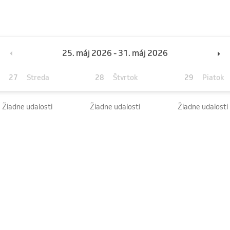
25. máj 2026 - 31. máj 2026
27
28
29
Streda
Štvrtok
Piatok
Žiadne udalosti
Žiadne udalosti
Žiadne udalosti