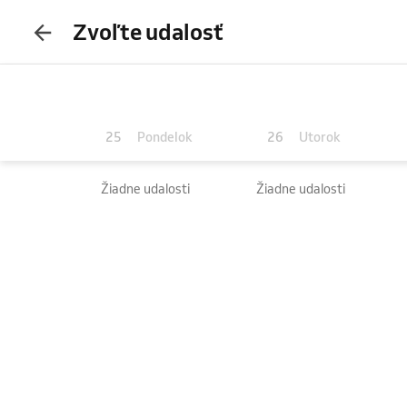
Zvoľte udalosť
25
26
Pondelok
Utorok
Žiadne udalosti
Žiadne udalosti