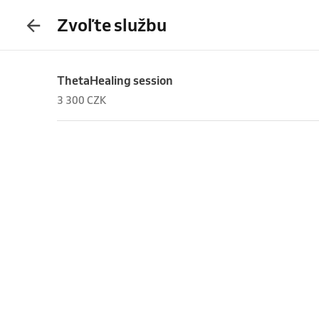
Zvoľte službu
ThetaHealing session
3 300 CZK