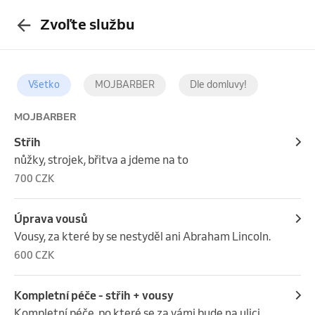
Zvoľte službu
Všetko
MOJBARBER
Dle domluvy!
MOJBARBER
Střih
nůžky, strojek, břitva a jdeme na to
700 CZK
Úprava vousů
Vousy, za které by se nestyděl ani Abraham Lincoln.
600 CZK
Kompletní péče - střih + vousy
Kompletní péče, po které se za vámi bude na ulici 