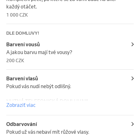
každý otáčet.
1 000 CZK
DLE DOMLUVY!
Barvení vousů
A jakou barvu mají tvé vousy?
200 CZK
Barvení vlasů
Pokud vás nudí nebýt odlišný.

NUTNÁ TELEFONICKÁ DOMLUVA!!! 

Zobraziť viac
Tohle není sranda, bude potřeba se telefonicky spojit 
a dohodnout, jakou parádu vytvoříme.

Cena dle domluvy!
Odbarvování
Pokud už vás nebaví mít růžové vlasy.
