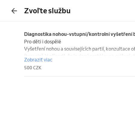
Zvoľte službu
Diagnostika nohou-vstupní/kontrolní vyšetření 
Pro děti i dospělé 

Vyšetření nohou a souvisejících partií, konzultace o
(terapie). V případě, že je daný problém na cvičení 
Zobraziť viac
500 CZK