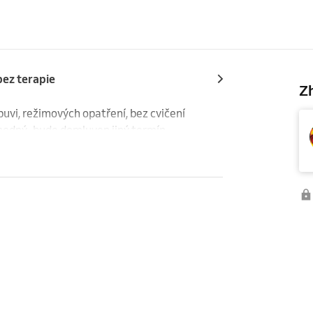
bez terapie
Zh
buvi, režimových opatření, bez cvičení 
vhodný,  bude domluven jiný termín.