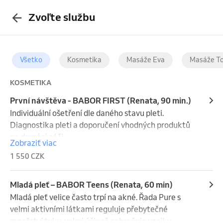
Zvoľte službu
Všetko
Kosmetika
Masáže Eva
Masáže T
KOSMETIKA
První návštěva - BABOR FIRST (Renata, 90 min.)
Individuální ošetření dle daného stavu pleti. 
Diagnostika pleti a doporučení vhodných produktů 
na domácí péči.
Zobraziť viac
1 550 CZK
Mladá pleť – BABOR Teens (Renata, 60 min)
Mladá pleť velice často trpí na akné. Řada Pure s 
velmi aktivními látkami reguluje přebytečné 
množství tuku, velmi účinně zabraňuje vzniku 