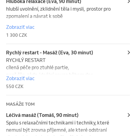
prvky.

Hluboká relaxace (Eva, 90 minut)
hlubší uvolnění, zklidnění těla i mysli,  prostor pro 
@massages.by.eva
zpomalení a návrat k sobě

Zobraziť viac
* Každá masáž je přizpůsobená aktuálním potřebám 
1 300 CZK
– může zahrnovat regenerační, relaxační i sportovní 
prvky.

Rychlý restart - Masáž (Eva, 30 minut)
@massages.by.eva
RYCHLÝ RESTART

cílená péče pro ztuhlé partie, 

např. šíje, záda, ideální pauza během dne

Zobraziť viac
550 CZK
* Každá masáž je přizpůsobená aktuálním potřebám 
– může zahrnovat regenerační, relaxační i sportovní 
prvky.

MASÁŽE TOM
Léčivá masáž (Tomáš, 90 minut)
@massages.by.eva
Spolu s relaxačními technikami i techniky, které 
nemusí být zrovna příjemné, ale které odstraní 