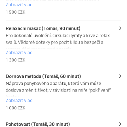
dlouhodobou bolest, zlepší zažívání, nakopnou 
Zobraziť viac
imunitní systém, pročistí cévy, uvolní emoční a 
1 500 CZK
nervový systém, resetují napjaté svaly, dodají energii 
a zlepší mobilitu.
Relaxační masáž (Tomáš, 90 minut)
Pro dokonalé uvolnění, cirkulaci lymfy a krve a relax 
svalů. Vědomé doteky pro pocit klidu a bezpečí a 
rozproudění stagnované energie.
Zobraziť viac
1 300 CZK
Dornova metoda (Tomáš, 60 minut)
Náprava pohybového aparátu, která vám může 
doslova změnit život, v závislosti na míře “pokřivení” 
kostry.
Zobraziť viac
1 000 CZK
Pohotovost (Tomáš, 30 minut)