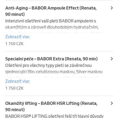
Anti-Aging – BABOR Ampoule Effect (Renata,
90 minut)
Intenzivní ošetření vaší pleti BABOR ampulemi s 
okamžitým a zároveň dlouhodobým hydratačním, 
omlazujícím a zpevňujícím efektem. Cena je přibližná 
Zobraziť viac
a odvíjí se od počtu a druhu aplikovaných ampulí
1 750 CZK
Specialní péče – BABOR Extra (Renata, 90 min)
Ošetření pro všechny typy pleti se závěrečnou 
sjednocující Bio-celulózovou maskou, Silver maskou  
nebo Algae maskou dle momentální potřeby pleti
Zobraziť viac
1 750 CZK
Okamžitý lifting – BABOR HSR Lifting (Renata,
90 minut)
BABOR HSR® LIFTING ošetření řeší tři hlavní důvody 