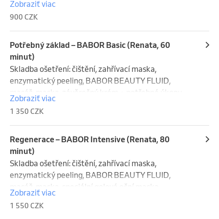
Zobraziť viac
zánětů, zvlhčuje pokožku a chrání ji před vysoušením
900 CZK
Potřebný základ – BABOR Basic (Renata, 60
minut)
Skladba ošetření: čištění, zahřívací maska, 
enzymatický peeling, BABOR BEAUTY FLUID, 
masáž, maska, závěrečný krém + potřebné úkony
Zobraziť viac
1 350 CZK
Regenerace – BABOR Intensive (Renata, 80
minut)
Skladba ošetření: čištění, zahřívací maska, 
enzymatický peeling, BABOR BEAUTY FLUID, 
masáž, maska, speciální gelová oční maska, 
Zobraziť viac
závěrečný krém + potřebné úkony
1 550 CZK