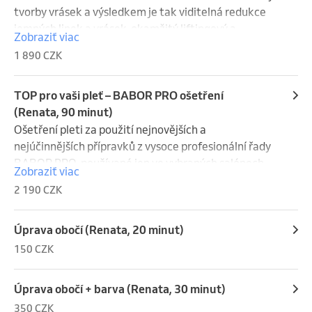
tvorby vrásek a výsledkem je tak viditelná redukce 
jemných linek a vrásek, okamžitý liftingový a 
Zobraziť viac
zpevňující efekt a navrácení pevnosti kontur
1 890 CZK
TOP pro vaši pleť – BABOR PRO ošetření
(Renata, 90 minut)
Ošetření pleti za použití nejnovějších a 
nejúčinnějších přípravků z vysoce profesionální řady 
BABOR PRO, používané jen ve vybraných salónech,  
Zobraziť viac
zaměřené a speciálně zacílené  k potřebám Vaší 
2 190 CZK
pleti. Výsledkem je viditelně omlazená a sjednocená 
pleť!
Úprava obočí (Renata, 20 minut)
150 CZK
Úprava obočí + barva (Renata, 30 minut)
350 CZK