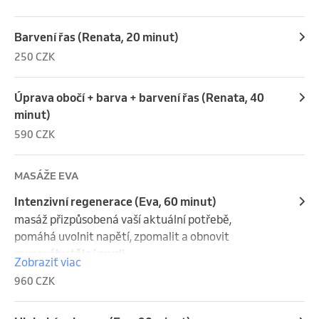
Barvení řas (Renata, 20 minut)
250 CZK
Úprava obočí + barva + barvení řas (Renata, 40
minut)
590 CZK
MASÁŽE EVA
Intenzivní regenerace (Eva, 60 minut)
masáž přizpůsobená vaší aktuální potřebě,

pomáhá uvolnit napětí, zpomalit a obnovit 
rovnováhu těla i mysli

Zobraziť viac
960 CZK
* Každá masáž je přizpůsobená aktuálním potřebám 
– může zahrnovat regenerační, relaxační i sportovní 