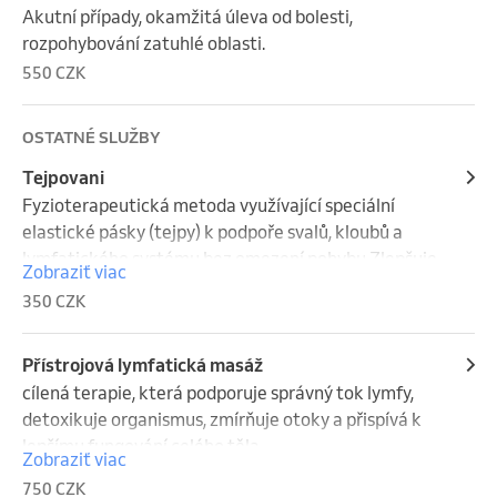
Akutní případy, okamžitá úleva od bolesti, 
rozpohybování zatuhlé oblasti.
550 CZK
OSTATNÉ SLUŽBY
Tejpovani
Fyzioterapeutická metoda využívající speciální 
elastické pásky (tejpy) k podpoře svalů, kloubů a 
lymfatického systému bez omezení pohybu.Zlepšuje 
Zobraziť viac
krevní a lymfatickou cirkulaci, zmírňuje bolest, 
350 CZK
podporuje svalovou funkci a urychluje regeneraci po 
úrazech a zátěži. Používá se při sportu, rehabilitaci a 
léčbě chronických obtíží.
Přístrojová lymfatická masáž
cílená terapie, která podporuje správný tok lymfy, 
detoxikuje organismus, zmírňuje otoky a přispívá k 
lepšímu fungování celého těla.
Zobraziť viac
750 CZK