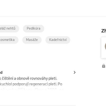
láž nehtů
Pedikúra
Zh
kosmetika
Masáže
Kadeřnictví
od
čištění a obnově rovnováhy pleti. 
uchiol podporují regeneraci pleti. Po 
ná a má svěží barvu. Sleva z 1090,- na 