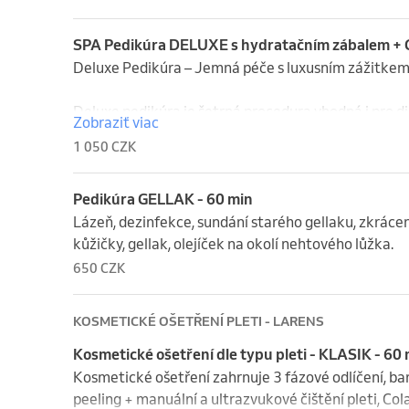
Rezervujte si svůj termín ještě dnes a dopřejte si je
pokožku hedvábně jemnou.

Co zahrnuje:

    3.    Péče o nehty a kůžičky

Relaxační koupel 5-10min.

SPA Pedikúra DELUXE s hydratačním zábalem + 
    4.     Gellak

    •    Jemné ošetření pemzou pro odstranění zrohovatělé kůže.

Deluxe Pedikúra – Jemná péče s luxusním zážitkem
    5.    Závěrečná péče:

    •    Hydratační zábal nebo masku pro výživu a hebkost pokožky.

    •    Nanesení výživného olejíčku pro hydrataci a zdraví nehtového lůžka.

    •    Peeling pro jemnou a svěží pleť nohou.

Deluxe pedikúra je šetrná procedura vhodná i pro dia
Zobraziť viac
    •    Masáž: Relaxační masáž nohou, která vám přinese úžasné uvolnění a dokonalý zážitek.

    •    Úpravu nehtů a kůžiček s důrazem na šetrnost.

bez použití ostrých nástrojů.

1 050 CZK
S láskou k precizní péči a krásným nohám – SPA pedi
Dopřejte si jemnou a relaxační péči pro dokonale o
Co zahrnuje:

Rezervujte si svůj termín ještě dnes a dopřejte si je
    •    Jemné ošetření pemzou pro odstranění zrohovatělé kůže.

Pedikúra GELLAK - 60 min
    •    Hydratační zábal nebo masku pro výživu a hebkost pokožky.

Lázeň, dezinfekce, sundání starého gellaku, zkrácen
    •    Peeling pro jemnou a svěží pleť nohou.

kůžičky, gellak, olejíček na okolí nehtového lůžka.
    •    Úpravu nehtů a kůžiček s důrazem na šetrnost.

650 CZK
Gellak s výběrem z mnoha barev.

KOSMETICKÉ OŠETŘENÍ PLETI - LARENS
Dopřejte si jemnou a relaxační péči pro dokonale o
Kosmetické ošetření dle typu pleti - KLASIK - 60
Kosmetické ošetření zahrnuje 3 fázové odlíčení, bar
peeling + manuální a ultrazvukové čištění pleti, 