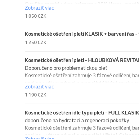
Gua Sha, masáž rukou krémem s 10% Ureou, masáž 
Zobraziť viac
Biopeptidové sérum, sérum na vrásky a kruhy pod o
1 050 CZK
Barvení řas je také možné. V případě zájmu prosíme
+150,-
Kosmetické ošetření pleti KLASIK + barvení řas -
1 250 CZK
Kosmetické ošetření pleti - HLOUBKOVÁ REVITA
Doporučeno pro problematickou pleť 

Kosmetické ošetření zahrnuje 3 fázové odlíčení, bar
peeling + ultrazvukové a manuální čištění, maska 
Zobraziť viac
Sha, masáž rukou krémem s 10% ureou, masáž s akup
1 190 CZK
maska nebo Aqua peel off mask, Biopeptidové sérum
závěrečný krém. = 75min

Barvení řas je také možné. V případě zájmu prosíme
Kosmetické ošetření dle typu pleti - FULL KLASIK
+150,-
doporučeno na hydrataci a regeneraci pokožky 

Kosmetické ošetření zahrnuje 3 fázové odlíčení, bar
peeling + ultrazvukové a manuální čištění, Colage
Zobraziť viac