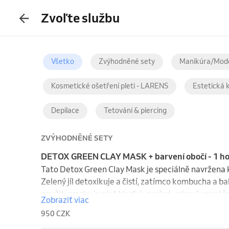
Zvoľte službu
Všetko
Zvýhodněné sety
Manikúra/Mode
Kosmetické ošetření pleti - LARENS
Estetická 
Depilace
Tetování & piercing
ZVÝHODNĚNÉ SETY
DETOX GREEN CLAY MASK + barvení obočí - 1 h
Tato Detox Green Clay Mask je speciálně navržena k 
Zelený jíl detoxikuje a čistí, zatímco kombucha a bak
použití masky je pleť hladká, pružná, zdravě prozáře
Zobraziť viac
akční cenu 950,- !
950 CZK