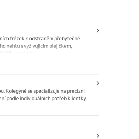
ních frézek k odstranění přebytečné 
o nehtu s vyživujícím olejíčkem, 
eláže a gellaku.
h
 Kolegyně se specializuje na precizní 
ení podle individuálních potřeb klientky.