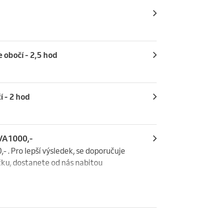
obočí - 2,5 hod
 - 2 hod
EVA1000,-
 . Pro lepší výsledek, se doporučuje 
čku, dostanete od nás nabitou 
í a omlazení pleti. Ošetření kombinuje 
ch nití Chitossil, které díky 
nových vláken. Ta pleť okamžitě 