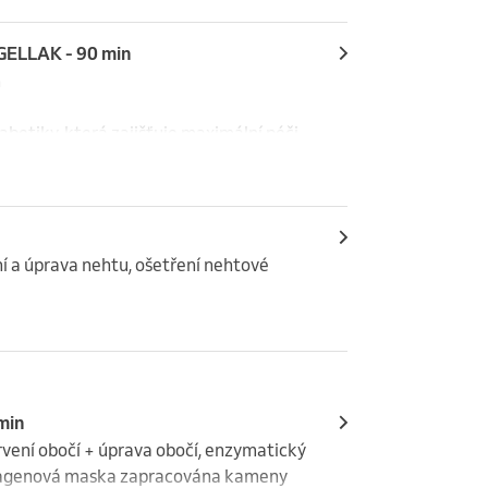
dinečný zážitek.
GELLAK - 90 min


betiky, která zajišťuje maximální péči 
kúra!

šetřené nohy!
dinečný zážitek.
í a úprava nehtu, ošetření nehtové 
šetřené nohy!
 min
vení obočí + úprava obočí, enzymatický 
Colagenová maska zapracována kameny 