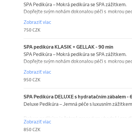
SPA Pedikúra – Mokrá pedikúra se SPA zážitkem.

Dopřejte svým nohám dokonalou péči s  mokrou ped
Zobraziť viac
Zažijte SPA pedikúru, která vašim nohám dodá nejen 
750 CZK
a relaxace. S naším individuálním přístupem a širo
vaše pohodlí i krásu.

SPA pedikúra KLASIK + GELLAK - 90 min
SPA pedikúra:

SPA Pedikúra – Mokrá pedikúra se SPA zážitkem.

    1.    Relaxační koupel (5–10 minut):

Dopřejte svým nohám dokonalou péči s  mokrou ped
Vyberte si z našich aromatických solí, které nejen zj
Zobraziť viac
    2.    Peeling:

Zažijte SPA pedikúru, která vašim nohám dodá nejen 
950 CZK
Vyberte si z bohaté nabídky příchutí peelingů, kter
a relaxace. S naším individuálním přístupem a širo
pokožku hedvábně jemnou.

vaše pohodlí i krásu.

    3.    Péče o nehty a kůžičky

SPA Pedikúra DELUXE s hydratačním zábalem - 
    5.    Závěrečná péče:

SPA pedikúra:

Deluxe Pedikúra – Jemná péče s luxusním zážitkem
    •    Nanesení výživného olejíčku pro hydrataci a zdraví nehtového lůžka.

    1.    Relaxační koupel (5–10 minut):

    •    Masáž: Relaxační masáž nohou, která vám přinese úžasné uvolnění a dokonalý zážitek.

Vyberte si z našich aromatických solí, které nejen zj
Deluxe pedikúra je šetrná procedura vhodná i pro dia
Zobraziť viac
    2.    Peeling:

bez použití ostrých nástrojů. 

850 CZK
S láskou k precizní péči a krásným nohám – SPA pedi
Vyberte si z bohaté nabídky příchutí peelingů, kter