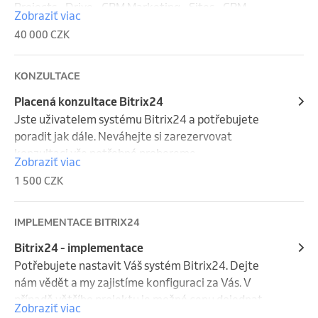
Projects - Drive - CRM Marketing - Sites - CRM 
Zobraziť viac
Advanced - Contact and Sales center - Knowledge 
40 000 CZK
Base - Telephony - Basic Automation - Advanced 
Automation - Workflows - RPA
KONZULTACE
Placená konzultace Bitrix24
Jste uživatelem systému Bitrix24 a potřebujete 
poradit jak dále. Neváhejte si zarezervovat 
konzultaci vše potřebné probereme.
Zobraziť viac
1 500 CZK
IMPLEMENTACE BITRIX24
Bitrix24 - implementace
Potřebujete nastavit Váš systém Bitrix24. Dejte 
nám vědět a my zajistíme konfiguraci za Vás. V 
případě většího projektu je možné cenu dojednat 
Zobraziť viac
individuálně.