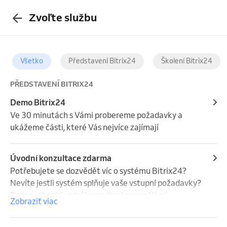
Zvoľte službu
Všetko
Představení Bitrix24
Školení Bitrix24
PŘEDSTAVENÍ BITRIX24
Demo Bitrix24
Ve 30 minutách s Vámi probereme požadavky a 
ukážeme části, které Vás nejvíce zajímají
Úvodní konzultace zdarma
Potřebujete se dozvědět víc o systému Bitrix24? 
Nevíte jestli systém splňuje vaše vstupní požadavky? 
Rezervujte si úvodní konzultaci a my s Vámi 
Zobraziť viac
projdeme vše potřebné.