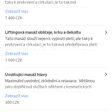
taky k prokrvení a cirkulaci, je to taková 
předpříprava pleti pro lepší příjem živin. Existuje 
Zobraziť viac
vědecká studie, která potvrdila, že během masáže 
1 400 CZK
obličeje se v těle vyplavují hormony: oxytocin, 
endorfin, dopamin a serotonin, které vysoce 
napomáhají k lepší kvalitě našeho života. Tak 
Liftingová masáž obličeje, krku a dekoltu
neváhej a rezervuj si svůj termín :)
Tato masáž slouží nejen k vypnutí pleti, ale taky k 
prokrvení a cirkulaci, je to taková předpříprava pleti 
pro lepší příjem živin. Zaměříme se na povadlé partie 
Zobraziť viac
vašeho obličeje. Existuje vědecká studie, která 
1 500 CZK
potvrdila, že během masáže obličeje se v těle 
vyplavují hormony: oxytocin, endorfin, dopamin a 
serotonin, které vysoce napomáhají k lepší kvalitě 
Uvolňující masáž hlavy
našeho života. Tak neváhej a rezervuj si svůj termín :)
Maximální uvolnění, zklidnění a relaxace.  Většinou 
jako doplňková služba k některé z kosmetických 
úkonů. Tak neváhej a rezervuj si svůj termín :)
Zobraziť viac
300 CZK