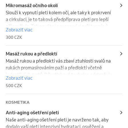
Mikromasáž očního okolí
Slouží k vypnutí pleti kolem očí, ale taky k prokrvení 
a cirkulaci, je to taková předpříprava pleti pro lepší 
příjem živin. Tak neváhej a rezervuj si svůj termín :)
Zobraziť viac
300 CZK
Masáž rukou a předloktí
​Masáž rukou a předloktí vás zbaví ztuhlosti svalů na 
rukách promasírováním paží a předloktí včetně 
jednotlivých prstů. Díky tlakové technice odstraňuje 
Zobraziť viac
bolest, je vhodná pro lidi, kteří tráví spoustu času 
500 CZK
prací na počítači a trpí syndromem karpálního 
tunelu. Tak neváhej a rezervuj si svůj termín :)
KOSMETIKA
Anti-aging ošetření pleti
Naše anti-aging ošetření pleti je navrženo tak, aby 
dodalo vaší pleti intenzivní hydrataci, osvěžení a 