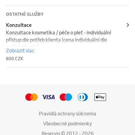
OSTATNÉ SLUŽBY
Konzultace
Konzultace kosmetika / péče o pleť - individuální 
přístup dle potřeb klienta (cena individuální dle 
potřeb klienta)

Zobraziť viac
Konzultace módní styling (dámský / pánský) - 
800 CZK
individuální přístup, čistka šatníka, personal shoper 
(cena individuální dle potřeb klienta)
Pravidlá ochrany súkromia
Všeobecné podmienky
Reservio © 2012 - 2026