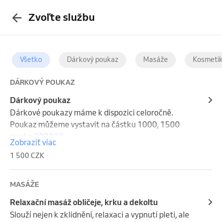
Zvoľte službu
Všetko
Dárkový poukaz
Masáže
Kosmeti
DÁRKOVÝ POUKAZ
Dárkový poukaz
Dárkové poukazy máme k dispozici celoročně. 
Poukaz můžeme vystavit na částku 1000, 1500 
anebo 2000Kč.

Zobraziť viac
Nutné osobní vyzvednutí a platba na provozovně.
1 500 CZK
MASÁŽE
Relaxační masáž obličeje, krku a dekoltu
Slouží nejen k zklidnění, relaxaci a vypnutí pleti, ale 