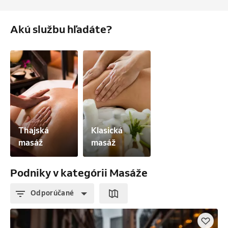
Akú službu hľadáte?
Thajská 
Klasická 
masáž
masáž
Podniky v kategórii Masáže
Odporúčané