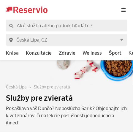
Krása
Konzultácie
Zdravie
Wellness
Šport
K
Česká Lípa
Služby pre zvieratá
Služby pre zvieratá
Pokašliava váš Dunčo? Neposlúcha Šarik? Objednajte ich
k veterinárovi či na lekcie poslušnosti jednoducho a
ihneď.