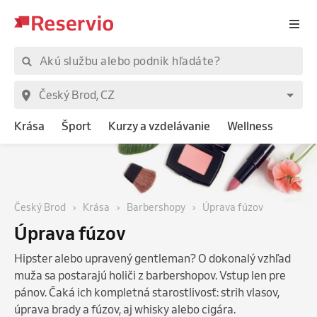
Krása
Šport
Kurzy a vzdelávanie
Wellness
Český Brod
Krása
Barbershopy
Úprava fúzov
Úprava fúzov
Hipster alebo upravený gentleman? O dokonalý vzhľad
muža sa postarajú holiči z barbershopov. Vstup len pre
pánov. Čaká ich kompletná starostlivosť: strih vlasov,
úprava brady a fúzov, aj whisky alebo cigára.