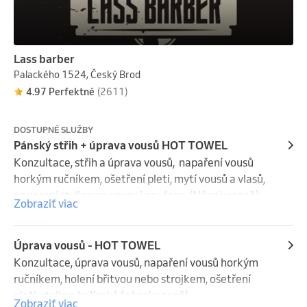
Lass barber
Palackého 1524, Český Brod
4.97 Perfektné
(2611)
DOSTUPNÉ SLUŽBY
Pánský střih + úprava vousů HOT TOWEL
Konzultace, střih a úprava vousů,  napaření vousů 
horkým ručníkem, ošetření pleti, mytí vousů a vlasů, 
nanesení styling na vousy i na vlasy.  (Nápoj v ceně)
Zobraziť viac
Úprava vousů - HOT TOWEL
Konzultace, úprava vousů, napaření vousů horkým 
ručníkem, holení břitvou nebo strojkem, ošetření 
pleti, styling, kolínská (nápoj v ceně)
Zobraziť viac