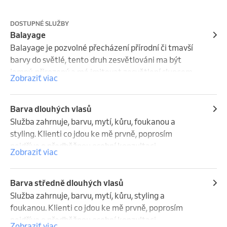
DOSTUPNÉ SLUŽBY
Balayage
Balayage je pozvolné přecházení přírodní či tmavší 
barvy do světlé, tento druh zesvětlováni ma být 
jemný, přirozený a má imitovat zesvětlení sluncem 
Zobraziť viac
přírodních vlasů. Klienti co jdou ke mě prvně, 
poprosím nejdříve o předběžnou osobní konzultaci.

Cena 2990 - 3990kč - Dle náročnosti a spotřeby 
Barva dlouhých vlasů
materiálu.
Služba zahrnuje, barvu, mytí, kůru, foukanou a 
styling. Klienti co jdou ke mě prvně, poprosím 
nejdříve o předběžnou osobní konzultaci.
Zobraziť viac
Barva středně dlouhých vlasů
Služba zahrnuje, barvu, mytí, kůru, styling a 
foukanou. Klienti co jdou ke mě prvně, poprosím 
nejdříve o předběžnou osobní konzultaci.
Zobraziť viac