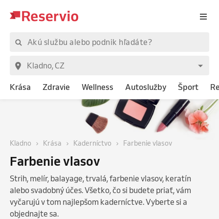
Krása
Zdravie
Wellness
Autoslužby
Šport
Re
Kladno
Krása
Kaderníctvo
Farbenie vlasov
Farbenie vlasov
Strih, melír, balayage, trvalá, farbenie vlasov, keratín
alebo svadobný účes. Všetko, čo si budete priať, vám
vyčarujú v tom najlepšom kaderníctve. Vyberte si a
objednajte sa.