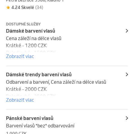
Petra Bezruče 3388, Kladno 1
4.24 Skvelé
(34)
DOSTUPNÉ SLUŽBY
Dámské barvení vlasů
Cena záleží na délce vlasů

Krátké - 1200 CZK

Polodlouhé - 1500 CZK

Zobraziť viac
Dlouhé - 1800 CZK
Dámské trendy barvení vlasů
Odbarvení a barvení, Cena záleží na délce vlasů

Krátké - 2000 CZK

Polodlouhé - 2500 CZK

Zobraziť viac
Dlouhé - 3000 CZK
Pánské barvení vlasů
Barvení vlasů *bez* odbarvování
1 000 CZK