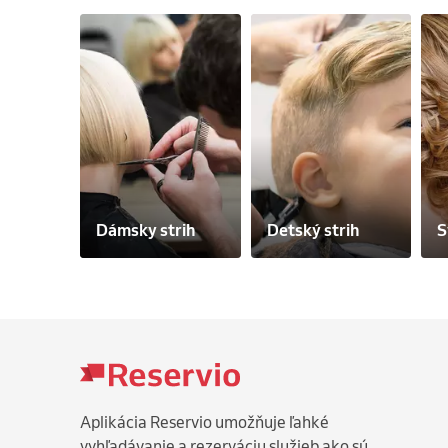
Dámsky strih
Detský strih
S
Aplikácia Reservio umožňuje ľahké
vyhľadávanie a rezerváciu služieb ako sú