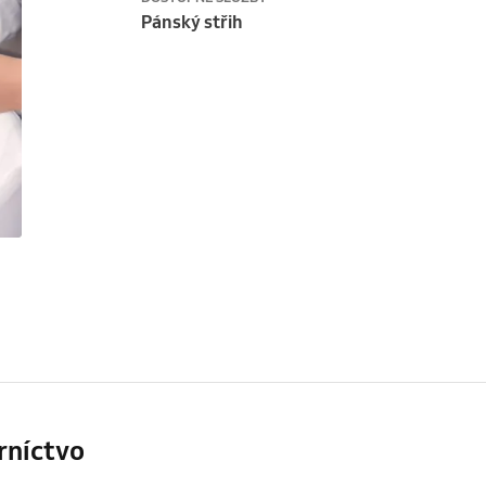
Pánský střih
rníctvo