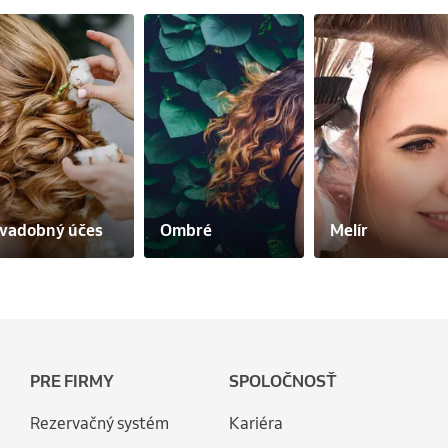
vadobný účes
Ombré
Melír
PRE FIRMY
SPOLOČNOSŤ
Rezervačný systém
Kariéra