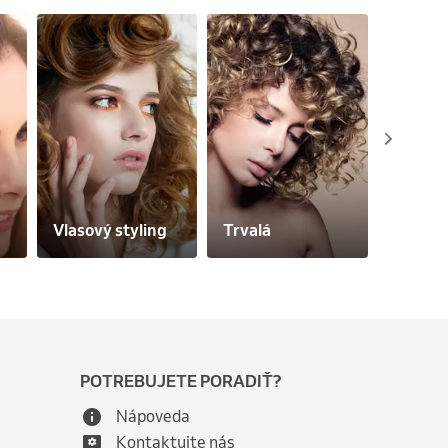
Predĺže
Vlasový styling
Trvalá
vlasov
POTREBUJETE PORADIŤ?
Nápoveda
Kontaktujte nás