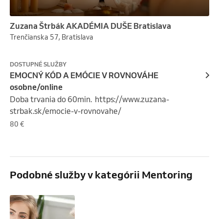
Zuzana Štrbák AKADÉMIA DUŠE Bratislava
Trenčianska 57, Bratislava
DOSTUPNÉ SLUŽBY
EMOCNÝ KÓD A EMÓCIE V ROVNOVÁHE
osobne/online
Doba trvania do 60min.  https://www.zuzana-
strbak.sk/emocie-v-rovnovahe/
80 €
Podobné služby v kategórii Mentoring