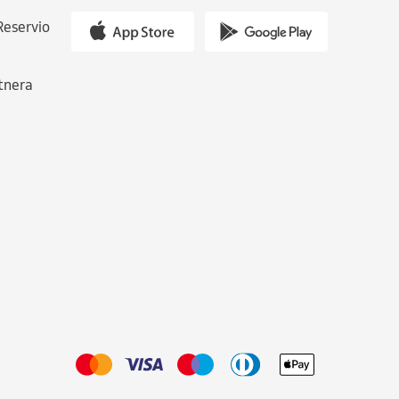
Reservio
tnera