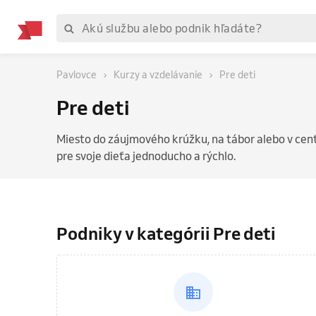
Pavlovce
Kurzy a vzdelávanie
Pre deti
Pre deti
Miesto do záujmového krúžku, na tábor alebo v cen
pre svoje dieťa jednoducho a rýchlo.
Podniky v kategórii Pre deti