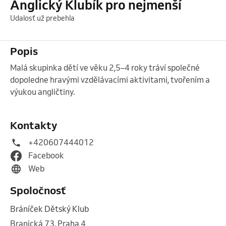
Anglický Klubík pro nejmenší
Udalosť už prebehla
Popis
Malá skupinka dětí ve věku 2,5–4 roky tráví společné 
dopoledne hravými vzdělávacími aktivitami, tvořením a 
výukou angličtiny.

Kontakty
+420607444012
Facebook
Web
Spoločnosť
Bráníček Dětský Klub
Branická 73, Praha 4