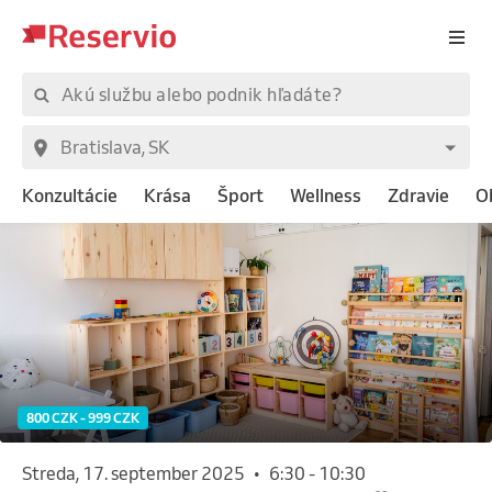
Konzultácie
Krása
Šport
Wellness
Zdravie
O
800 CZK - 999 CZK
streda, 17. september 2025
•
6:30
-
10:30