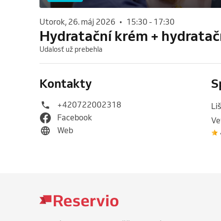
utorok, 26. máj 2026
•
15:30
-
17:30
Hydratační krém + hydratač
Udalosť už prebehla
Kontakty
S
+420722002318
Li
Facebook
Ve
Web