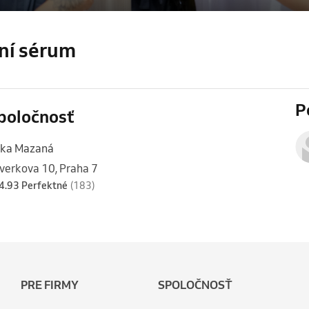
ní sérum
P
poločnosť
ška Mazaná
verkova 10, Praha 7
4.93 Perfektné
(183)
PRE FIRMY
SPOLOČNOSŤ