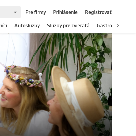
Pre firmy
Prihlásenie
Registrovať
íci
Autoslužby
Služby pre zvieratá
Gastronómia
H