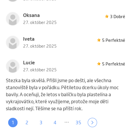
Oksana
3 Dobré
27. október 2025
Iveta
5 Perfektné
27. október 2025
Lucie
5 Perfektné
27. október 2025
Stezka byla skvělá. Přišli jsme po dešti, ale všechna
stanoviště byla v pořádku. Pětiletou dcerku úkoly moc
bavily. A oceňuji, že letos v balíčku byla plastelína a
vykrajovátko, které využijeme, protože moje děti
sladkosti nejí. Těšíme se na příští rok.
…
1
2
3
4
35