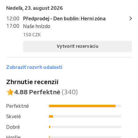
nedeľa, 23. august 2026
12:00
Předprodej - Den bublin: Herní zóna
17:00
Naše hnízdo
150 CZK
Vytvoriť rezerváciu
Zobraziť rozvrh udalostí
Zhrnutie recenzií
4.88 Perfektné
(340)
Perfektné
Skvelé
Dobré
Horšie