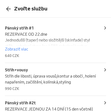
Zvoľte službu
Pánský střih #1
REZERVACE OD 22.dne                                                          
Jednodušší (taper) nebo složitější (skinfade) styl 
střih - vyholení stran "na kůži", zaholení kontur, 
Zobraziť viac
úprava obočí, mytí vlasů, styling , kolínská
640 CZK
Střih+vousy
Střih dle libosti, úprava vousů,kontur a obočí , holení 
napařením, začištění, kolínská,styling
990 CZK
Pánský střih #2t
REZERVACE JEDNOU ZA 14 DNÍ (15 den včetně) 