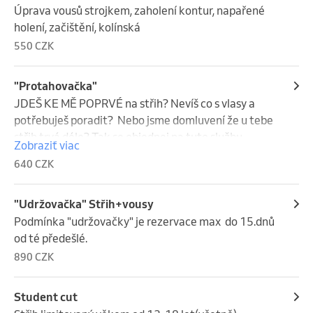
Úprava vousů strojkem, zaholení kontur, napařené 
holení, začištění, kolínská
550 CZK
"Protahovačka"
JDEŠ KE MĚ POPRVÉ na střih? Nevíš co s vlasy a 
potřebuješ poradit?  Nebo jsme domluvení že u tebe 
střih trvá déle? Tak se objednej na tuto službu 
Zobraziť viac
prosím. Stálé zákazníky prosím neobjednavat se 
640 CZK
pokud nejsme dopředu domluveni děkuji.
"Udržovačka" Střih+vousy
Podmínka "udržovačky" je rezervace max  do 15.dnů 
od té předešlé.
890 CZK
Student cut