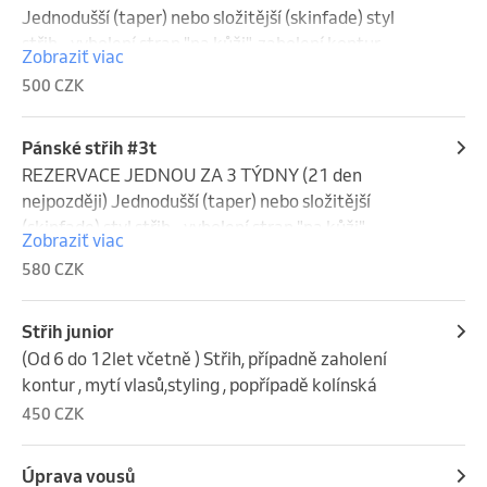
Jednodušší (taper) nebo složitější (skinfade) styl 
střih - vyholení stran "na kůži", zaholení kontur, 
Zobraziť viac
úprava obočí, mytí vlasů, styling , kolínská
500 CZK
Pánské střih #3t
REZERVACE JEDNOU ZA 3 TÝDNY (21 den 
nejpozději) Jednodušší (taper) nebo složitější 
(skinfade) styl střih - vyholení stran "na kůži", 
Zobraziť viac
zaholení kontur, úprava obočí, mytí vlasů, styling , 
580 CZK
kolínská
Střih junior
(Od 6 do 12let včetně ) Střih, případně zaholení 
kontur , mytí vlasů,styling , popřípadě kolínská
450 CZK
Úprava vousů