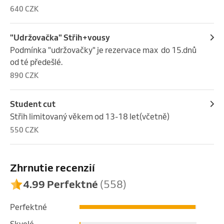
prosím. Stálé zákazníky prosím neobjednavat se 
640 CZK
pokud nejsme dopředu domluveni děkuji.
"Udržovačka" Střih+vousy
Podmínka "udržovačky" je rezervace max  do 15.dnů 
od té předešlé.
890 CZK
Student cut
Střih limitovaný věkem od 13-18 let(včetně)
550 CZK
Zhrnutie recenzií
4.99 Perfektné
(558)
Perfektné
Skvelé