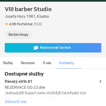
VIII barber Studio
Josefa Hory 1981, Kladno
4.99 Perfektné
(558)
Barbershopy
Rezervovať termín
Služby
Recenzie
O nás
Kontakty
Dostupné služby
Pánský střih #1
REZERVACE OD 22.dne                                                          
Jednodušší (taper) nebo složitější (skinfade) styl 
střih - vyholení stran "na kůži", zaholení kontur, 
Zobraziť viac
úprava obočí, mytí vlasů, styling , kolínská