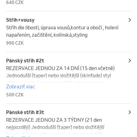
640 CZK
Střih+vousy
Střih dle libosti, úprava vousů,kontur a obočí , holení 
napařením, začištění, kolínská,styling
990 CZK
Pánský střih #2t
REZERVACE JEDNOU ZA 14 DNÍ (15 den včetně) 
Jednodušší (taper) nebo složitější (skinfade) styl 
střih - vyholení stran "na kůži", zaholení kontur, 
Zobraziť viac
úprava obočí, mytí vlasů, styling , kolínská
500 CZK
Pánské střih #3t
REZERVACE JEDNOU ZA 3 TÝDNY (21 den 
nejpozději) Jednodušší (taper) nebo složitější 
(skinfade) styl střih - vyholení stran "na kůži", 