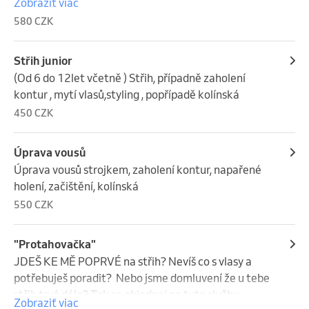
Zobraziť viac
zaholení kontur, úprava obočí, mytí vlasů, styling , 
580 CZK
kolínská
Střih junior
(Od 6 do 12let včetně ) Střih, případně zaholení 
kontur , mytí vlasů,styling , popřípadě kolínská
450 CZK
Úprava vousů
Úprava vousů strojkem, zaholení kontur, napařené 
holení, začištění, kolínská
550 CZK
"Protahovačka"
JDEŠ KE MĚ POPRVÉ na střih? Nevíš co s vlasy a 
potřebuješ poradit?  Nebo jsme domluvení že u tebe 
střih trvá déle? Tak se objednej na tuto službu 
Zobraziť viac