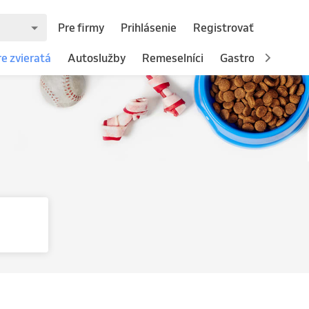
Pre firmy
Prihlásenie
Registrovať
re zvieratá
Autoslužby
Remeselníci
Gastronómia