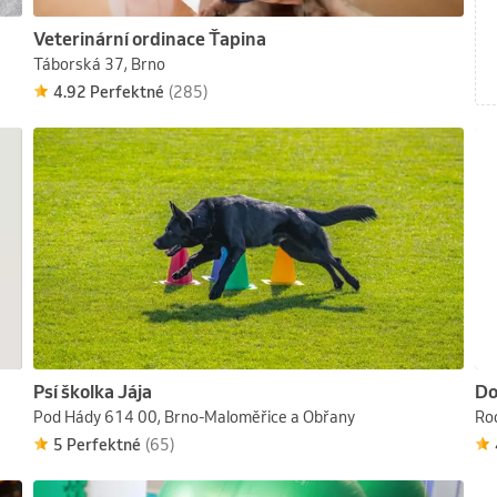
Veterinární ordinace Ťapina
Táborská 37, Brno
4.92 Perfektné
(285)
Psí školka Jája
Do
Pod Hády 614 00, Brno-Maloměřice a Obřany
Ro
5 Perfektné
(65)