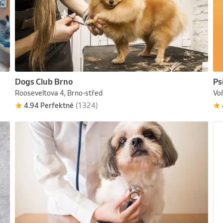
Dogs Club Brno
Ps
Rooseveltova 4, Brno-střed
Voř
4.94 Perfektné
(1324)