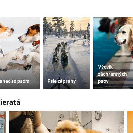
Výcvik 
záchranných 
anec so psom
Psie záprahy
psov
vieratá