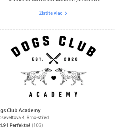
Zistite viac
gs Club Academy
oseveltova 4, Brno-střed
4.91 Perfektné
(103)