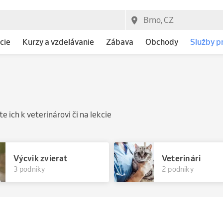
cie
Kurzy a vzdelávanie
Zábava
Obchody
Služby p
 ich k veterinárovi či na lekcie
Výcvik zvierat
Veterinári
3 podniky
2 podniky