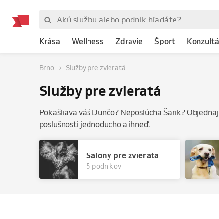
Krása
Wellness
Zdravie
Šport
Konzultá
Brno
Služby pre zvieratá
Služby pre zvieratá
Pokašliava váš Dunčo? Neposlúcha Šarik? Objednajte
poslušnosti jednoducho a ihneď.
Salóny pre zvieratá
5 podnikov