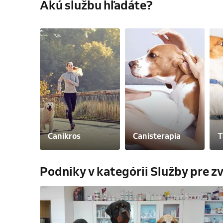
Akú službu hľadáte?
Canikros
Canisterapia
T
Podniky v kategórii Služby pre z