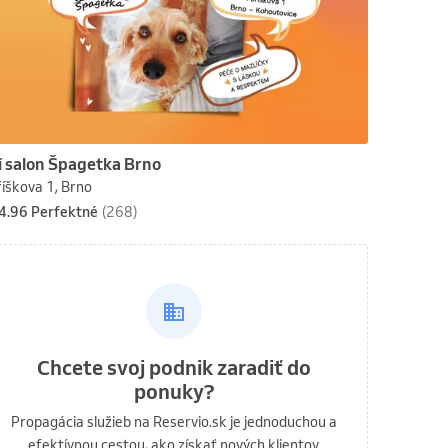
í salon Špagetka Brno
íškova 1, Brno
4.96 Perfektné
(268)
Chcete svoj podnik zaradiť do
ponuky?
Propagácia služieb na Reservio.sk je jednoduchou a
efektívnou cestou, ako získať nových klientov.