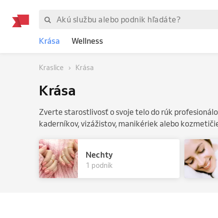
Krása
Wellness
Kraslice
Krása
Krása
Zverte starostlivosť o svoje telo do rúk profesioná
kaderníkov, vizážistov, manikériek alebo kozmetiči
Nechty
1 podnik