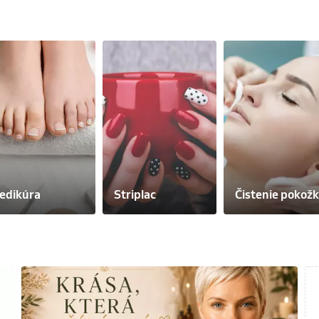
edikúra
Striplac
Čistenie pokož