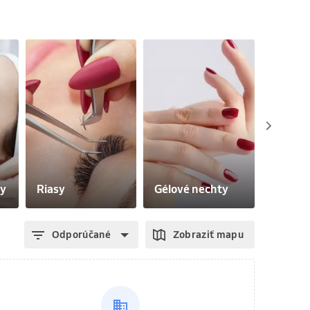
ky
Riasy
Gélové nechty
Obočie 
Odporúčané
Zobraziť mapu