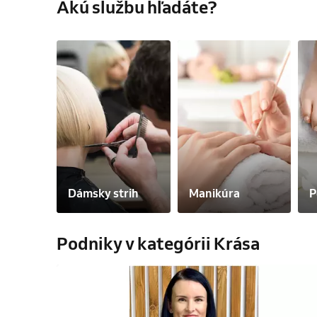
Akú službu hľadáte?
Dámsky strih
Manikúra
P
Podniky v kategórii Krása