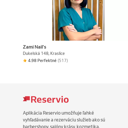
Zami Nail's
Dukelská 148, Kraslice
4.98 Perfektné
(517)
Aplikácia Reservio umožňuje ľahké
vyhľadávanie a rezerváciu služieb ako sú
barbershopy, salóny krásy, kozmetika,