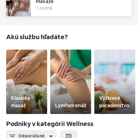
Masáže
1 podnik
Akú službu hľadáte?
Klasická 
Výživové 
masáž
Lymfodrenáž
poradenstvo
Podniky v kategórii Wellness
Odporúčané