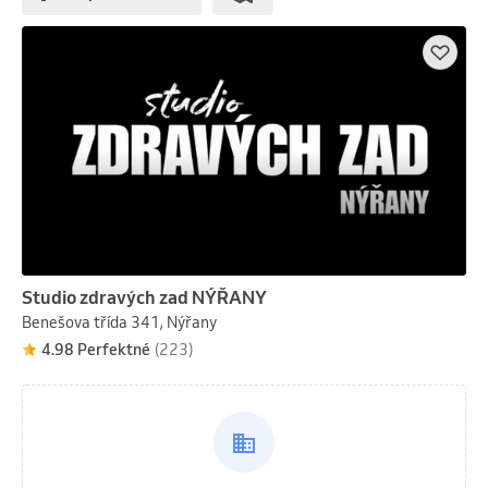
Studio zdravých zad NÝŘANY
Benešova třída 341, Nýřany
4.98 Perfektné
(223)