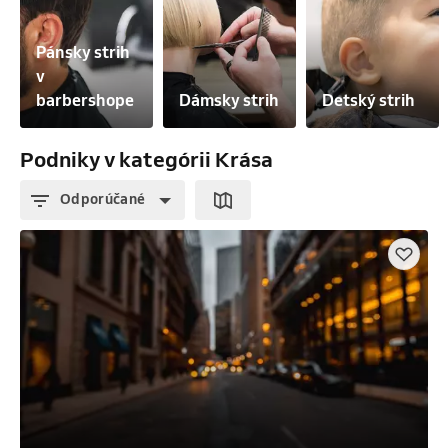
Pánsky strih 
v 
barbershope
Dámsky strih
Detský strih
Podniky v kategórii Krása
Odporúčané