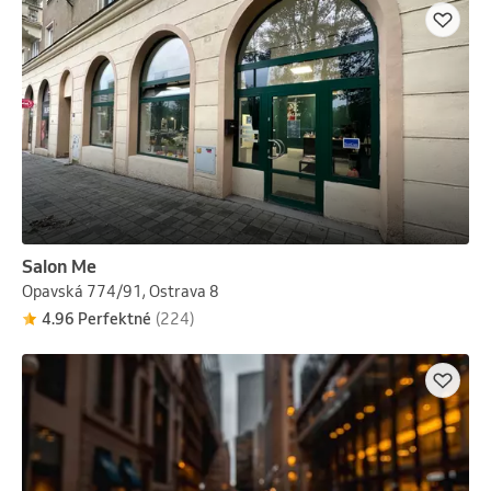
Salon Me
Opavská 774/91, Ostrava 8
4.96 Perfektné
(224)