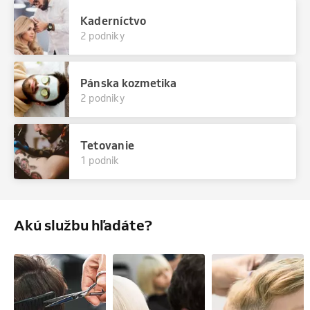
Kaderníctvo
2 podniky
Pánska kozmetika
2 podniky
Tetovanie
1 podnik
Akú službu hľadáte?