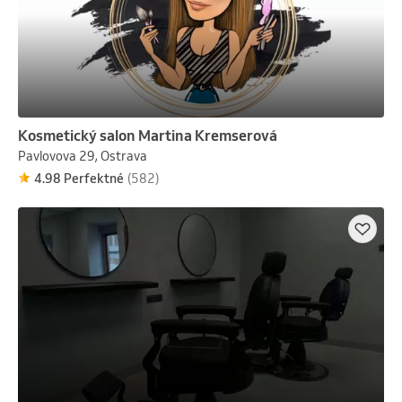
Kosmetický salon Martina Kremserová
Pavlovova 29, Ostrava
4.98 Perfektné
(582)