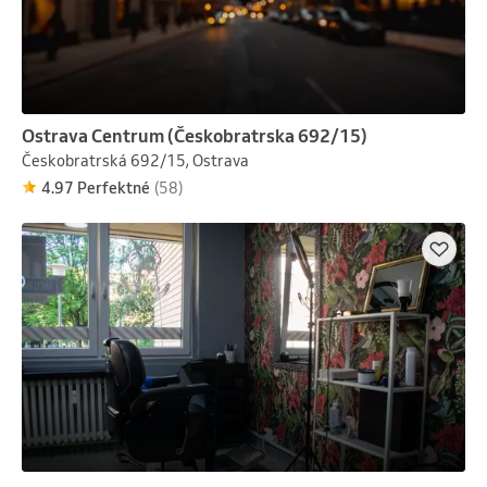
Ostrava Centrum (Českobratrska 692/15)
Českobratrská 692/15, Ostrava
4.97 Perfektné
(58)