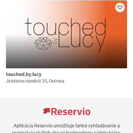
touched.by.lucy
Jiráskovo náměstí 35, Ostrava
Aplikácia Reservio umožňuje ľahké vyhľadávanie a
rezerváciu služieb ako sú barbershopy, salóny krásy,