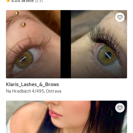
4.04 Skvelé
(23)
Klaris_Lashes_&_Brows
Na Hradbách 4/495, Ostrava