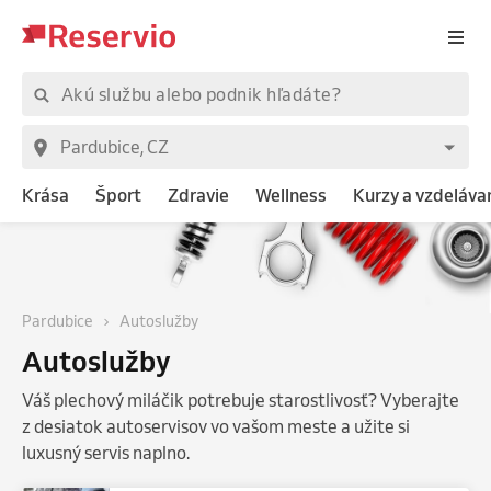
Krása
Šport
Zdravie
Wellness
Kurzy a vzdeláva
Pardubice
Autoslužby
Autoslužby
Váš plechový miláčik potrebuje starostlivosť? Vyberajte
z desiatok autoservisov vo vašom meste a užite si
luxusný servis naplno.