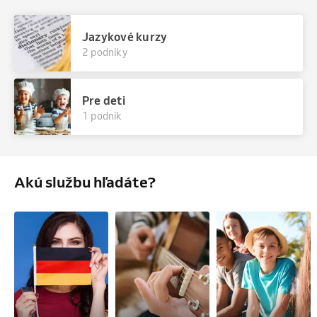
Jazykové kurzy
2 podniky
Pre deti
1 podnik
Akú službu hľadáte?