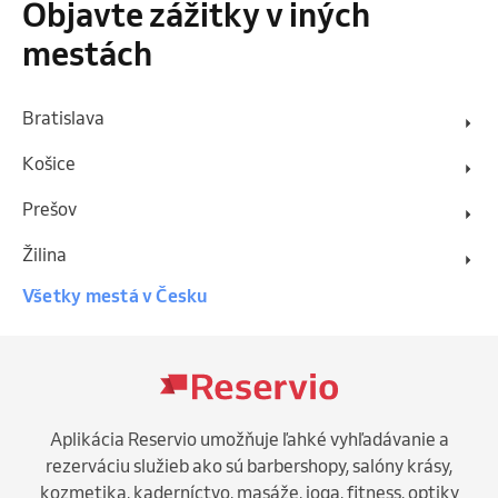
Objavte zážitky v iných
mestách
Bratislava
Košice
Prešov
Žilina
Všetky mestá v Česku
Aplikácia Reservio umožňuje ľahké vyhľadávanie a
rezerváciu služieb ako sú barbershopy, salóny krásy,
kozmetika, kaderníctvo, masáže, joga, fitness, optiky