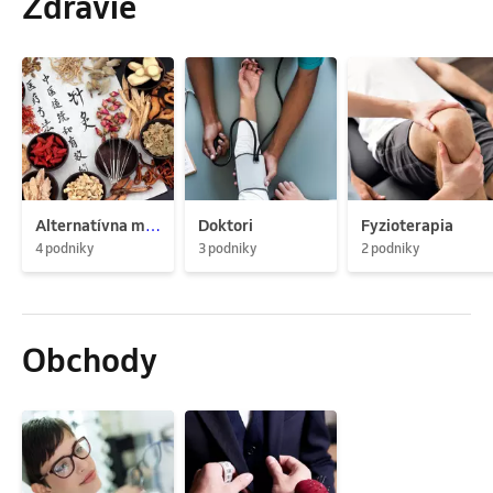
Zdravie
Alternatívna medicína
Doktori
Fyzioterapia
4 podniky
3 podniky
2 podniky
Obchody