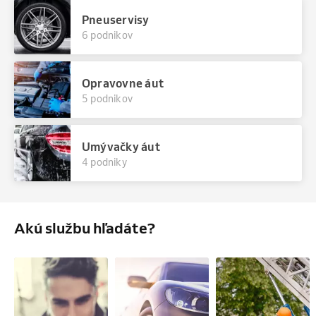
Pneuservisy
6 podnikov
Opravovne áut
5 podnikov
Umývačky áut
4 podniky
Akú službu hľadáte?