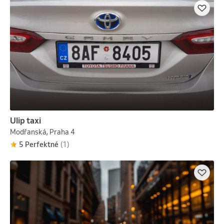
Ulip taxi
Modřanská, Praha 4
5 Perfektné
(1)