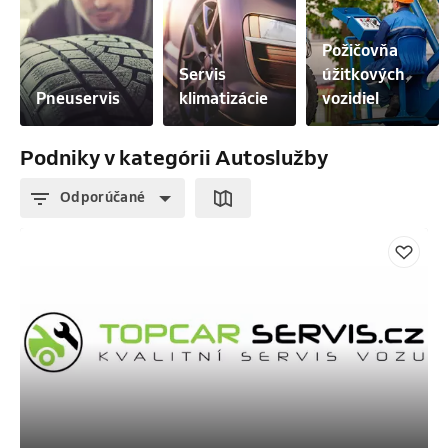
Požičovňa 
Servis 
úžitkových 
Pneuservis
klimatizácie
vozidiel
Podniky v kategórii Autoslužby
Odporúčané