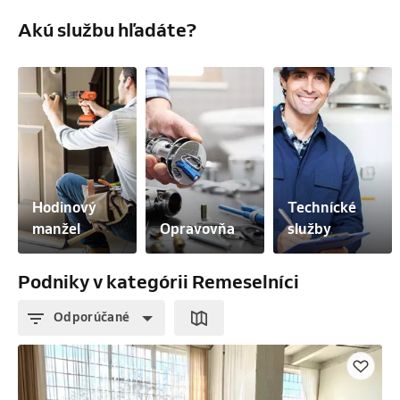
Akú službu hľadáte?
Hodinový 
Technícké 
manžel
Opravovňa
služby
Podniky v kategórii Remeselníci
Odporúčané