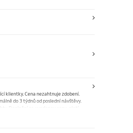
styl.
ící klientky. Cena nezahtnuje zdobení. 
málně do 3 týdnů od poslední návštěvy.  
ty. Doplnění za uvedenou cenu  platí 
a u Oli. Pokud byly nehty udělané  