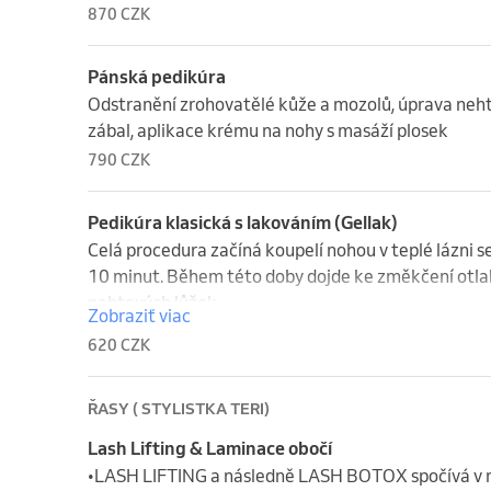
870 CZK
Pánská pedikúra
Odstranění zrohovatělé kůže a mozolů, úprava nehtů
zábal, aplikace krému na nohy s masáží plosek
790 CZK
Pedikúra klasická s lakováním (Gellak)
Celá procedura začíná koupelí nohou v teplé lázni s
10 minut. Během této doby dojde ke změkčení otlaků
nehtových lůžek.
Zobraziť viac
620 CZK
ŘASY ( STYLISTKA TERI)
Lash Lifting & Laminace obočí
•LASH LIFTING a následně LASH BOTOX spočívá v nap