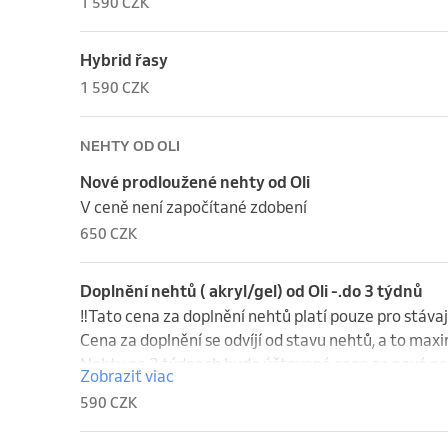
1 590 CZK
	•Wet efekt – řasy jsou seskupené do úzkých uzavřených vějířků, takže vypadají lehce 
„mokré“, lesklé a výraznější.

	•Wispy efekt – některé řasy jsou delší a vystupují nad ostatní, čímž vytváří nepravidelný, 
Hybrid řasy
přirozeně střapatý look.

1 590 CZK
	•Výsledkem je výrazný, ale stále lehký a moderní 
NEHTY OD OLI
Nové prodloužené nehty od Oli
V ceně není započítané zdobení
650 CZK
Doplnění nehtů ( akryl/gel) od Oli -.do 3 týdnů
‼️Tato cena za doplnění nehtů platí pouze pro stávaj
Cena za doplnění se odvíjí od stavu nehtů, a to maxi
Nehty po 3 týdnech bude účtovaná cena za nové neh
Zobraziť viac
pouze v případě, že předchozí modeláž byla proveden
590 CZK
jinde, bude účtována cena za nové nehty.‼️