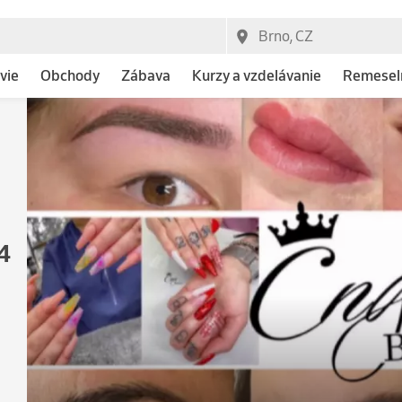
vie
Obchody
Zábava
Kurzy a vzdelávanie
Remeseln
4