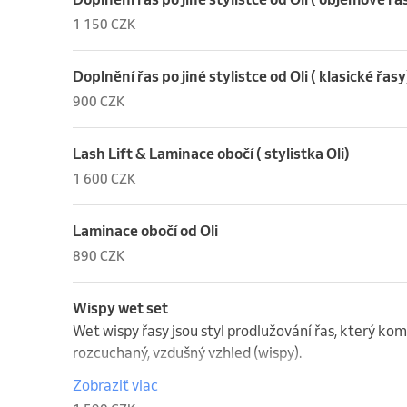
1 150 CZK
Doplnění řas po jiné stylistce od Oli ( klasické řasy
900 CZK
Lash Lift & Laminace obočí ( stylistka Oli)
1 600 CZK
Laminace obočí od Oli
890 CZK
Wispy wet set
Wet wispy řasy jsou styl prodlužování řas, který kom
rozcuchaný, vzdušný vzhled (wispy).

Zobraziť viac
✨ Jak vypadají?
