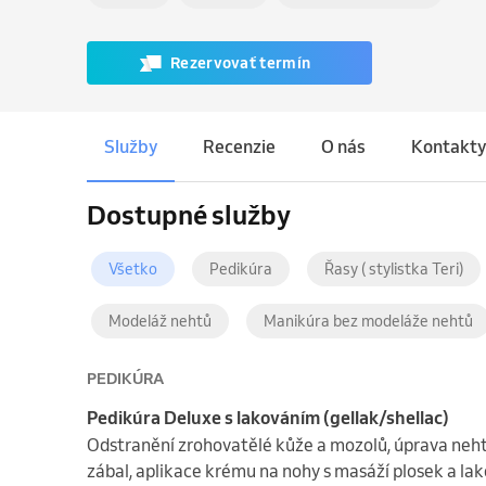
Rezervovať termín
Služby
Recenzie
O nás
Kontakty
Dostupné služby
Všetko
Pedikúra
Řasy ( stylistka Teri)
Modeláž nehtů
Manikúra bez modeláže nehtů
PEDIKÚRA
Pedikúra Deluxe s lakováním (gellak/shellac)
Odstranění zrohovatělé kůže a mozolů, úprava nehtů
zábal, aplikace krému na nohy s masáží plosek a lak