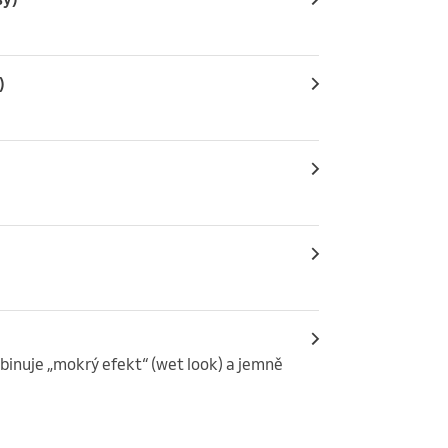
)
binuje „mokrý efekt“ (wet look) a jemně 