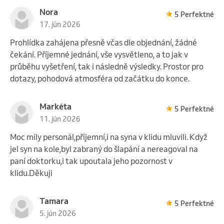
Nora
5 Perfektné
17. jún 2026
Prohlídka zahájena přesně včas dle objednání, žádné
čekání. Příjemné jednání, vše vysvětleno, a to jak v
průběhu vyšetření, tak i následně výsledky. Prostor pro
dotazy, pohodová atmosféra od začátku do konce.
Markéta
5 Perfektné
11. jún 2026
Moc mily personál,příjemní,i na syna v klidu mluvili. Když
jel syn na kole,byl zabraný do šlapání a nereagoval na
paní doktorku,i tak upoutala jeho pozornost v
klidu.Děkuji
Tamara
5 Perfektné
5. jún 2026