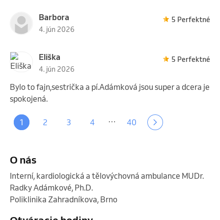
Barbora
5 Perfektné
4. jún 2026
Eliška
5 Perfektné
4. jún 2026
Bylo to fajn,sestrička a pí.Adámková jsou super a dcera je
spokojená.
…
1
2
3
4
40
O nás
Interní, kardiologická a tělovýchovná ambulance MUDr. 
Radky Adámkové, Ph.D.

Poliklinika Zahradníkova, Brno 
Otváracie hodiny