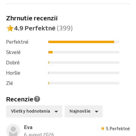
pojištění všech pojišťoven, pokud předložíte žádanku 
od lékaře.

Zhrnutie recenzií
⚠️ Bez žádanky a pro klienty mladší 18 let je 
vyšetření hrazeno klientem ve výši 400 Kč, platba 
4.9 Perfektné
(399)
probíhá v hotovosti při vyšetření.
Perfektné
Skvelé
Dobré
Horšie
Zlé
Recenzie
Všetky hodnotenia
Najnovšie
Eva
5 Perfektné
6. august 2026