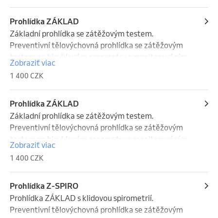
Nutno s sebou přinést přihlášku nebo formulář z vaší 
školy.
Prohlídka ZÁKLAD
Základní prohlídka se zátěžovým testem.

Preventivní tělovýchovná prohlídka se zátěžovým 
testem na bicyklovém ergometru s monitorováním 
Zobraziť viac
srdce pomocí EKG.

1 400 CZK
V případě tělovýchovné prohlídky pro bojové sporty 
nutno doložit EEG.
Prohlídka ZÁKLAD
Základní prohlídka se zátěžovým testem.

Preventivní tělovýchovná prohlídka se zátěžovým 
testem na bicyklovém ergometru s monitorováním 
Zobraziť viac
srdce pomocí EKG.

1 400 CZK
V případě tělovýchovné prohlídky pro bojové sporty 
nutno doložit EEG.
Prohlídka Z-SPIRO
Prohlídka ZÁKLAD s klidovou spirometrií.

Preventivní tělovýchovná prohlídka se zátěžovým 