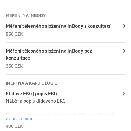
Při potápění do hloubky 20 m a více je nutné přinést 
potvrzení od lékaře ORL.
MĚŘENÍ NA INBODY
Měření tělesného složení na InBody s konzultací
550 CZK
Měření tělesného složení na InBody bez
konzultace
350 CZK
INERTNA A KARDIOLOGIE
Klidové EKG | popis EKG
Náběr a popis klidového EKG

Úhrada výkonu podle zdravotní pojišťovny – Klidové 
Zobraziť viac
EKG pro klienty starší 18 let.

400 CZK
Vyšetření klidovým EKG je hrazeno ze zdravotního 