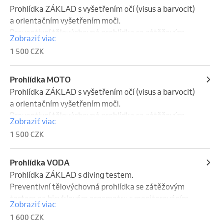
Prohlídka ZÁKLAD s vyšetřením očí (visus a barvocit) 
a orientačním vyšetřením moči.

Preventivní tělovýchovná prohlídka se zátěžovým 
Zobraziť viac
testem na bicyklovém ergometru s monitorováním 
1 500 CZK
srdce pomocí EKG, kontrolou očního visu a barvocitu 
a orientační vyšetření moči.
Prohlídka MOTO
Prohlídka ZÁKLAD s vyšetřením očí (visus a barvocit) 
a orientačním vyšetřením moči.

Preventivní tělovýchovná prohlídka se zátěžovým 
Zobraziť viac
testem na bicyklovém ergometru s monitorováním 
1 500 CZK
srdce pomocí EKG, kontrolou očního visu a barvocitu 
a orientační vyšetření moči.
Prohlídka VODA
Prohlídka ZÁKLAD s diving testem.

Preventivní tělovýchovná prohlídka se zátěžovým 
testem na bicyklovém ergometru s monitorováním 
Zobraziť viac
srdce pomocí EKG a diving testem.

1 600 CZK