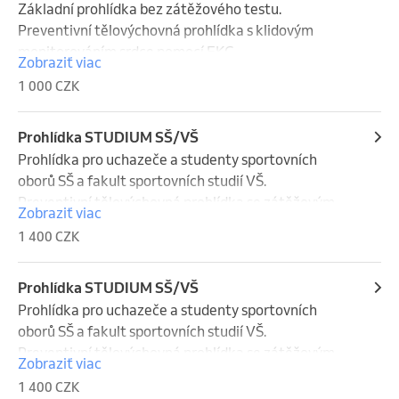
Základní prohlídka bez zátěžového testu.

Preventivní tělovýchovná prohlídka s klidovým 
monitorováním srdce pomocí EKG.

Zobraziť viac
Pouze pro sportovce do 15 let věku nebo 3 tréninků 
1 000 CZK
za týden.
Prohlídka STUDIUM SŠ/VŠ
Prohlídka pro uchazeče a studenty sportovních 
oborů SŠ a fakult sportovních studií VŠ.

Preventivní tělovýchovná prohlídka se zátěžovým 
Zobraziť viac
testem na bicyklovém ergometru s monitorováním 
1 400 CZK
srdce pomocí EKG.

Nutno s sebou přinést přihlášku nebo formulář z vaší 
školy.
Prohlídka STUDIUM SŠ/VŠ
Prohlídka pro uchazeče a studenty sportovních 
oborů SŠ a fakult sportovních studií VŠ.

Preventivní tělovýchovná prohlídka se zátěžovým 
Zobraziť viac
testem na bicyklovém ergometru s monitorováním 
1 400 CZK
srdce pomocí EKG.
