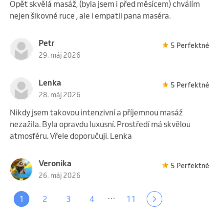
Opět skvělá masáž, (byla jsem i před měsícem) chválím
nejen šikovné ruce , ale i empatii pana maséra.
Petr
5 Perfektné
29. máj 2026
Lenka
5 Perfektné
28. máj 2026
Nikdy jsem takovou intenzivní a příjemnou masáž
nezažila. Byla opravdu luxusní. Prostředí má skvělou
atmosféru. Vřele doporučuji. Lenka
Veronika
5 Perfektné
26. máj 2026
…
1
2
3
4
11