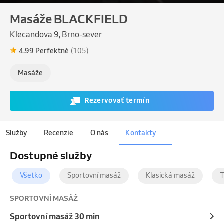
Masáže BLACKFIELD
Klecandova 9, Brno-sever
4.99 Perfektné
(105)
Masáže
Rezervovať termín
Služby
Recenzie
O nás
Kontakty
Dostupné služby
Všetko
Sportovní masáž
Klasická masáž
T
SPORTOVNÍ MASÁŽ
Sportovní masáž 30 min