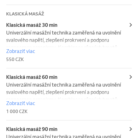
sportovce, ale i pro fyzicky aktivní jedince při 
zvýšené zátěži, jednostranném přetížení nebo jako 
KLASICKÁ MASÁŽ
součást pravidelné péče o pohybový aparát.
Klasická masáž 30 min
Univerzální masážní technika zaměřená na uvolnění 
svalového napětí, zlepšení prokrvení a podporu 
regenerace organismu. Kombinace různých hmatů 
Zobraziť viac
pomáhá odstranit únavu, ztuhlost svalů a přispívá ke 
550 CZK
zlepšení pohyblivosti. Masáž je vhodná při bolestech 
zad, šíje a končetin, při jednostranném přetížení, 
sedavém zaměstnání i jako prevence obtíží 
Klasická masáž 60 min
pohybového aparátu a podpora celkové vitality.
Univerzální masážní technika zaměřená na uvolnění 
svalového napětí, zlepšení prokrvení a podporu 
regenerace organismu. Kombinace různých hmatů 
Zobraziť viac
pomáhá odstranit únavu, ztuhlost svalů a přispívá ke 
1 000 CZK
zlepšení pohyblivosti. Masáž je vhodná při bolestech 
zad, šíje a končetin, při jednostranném přetížení, 
sedavém zaměstnání i jako prevence obtíží 
Klasická masáž 90 min
pohybového aparátu a podpora celkové vitality.
Univerzální masážní technika zaměřená na uvolnění 