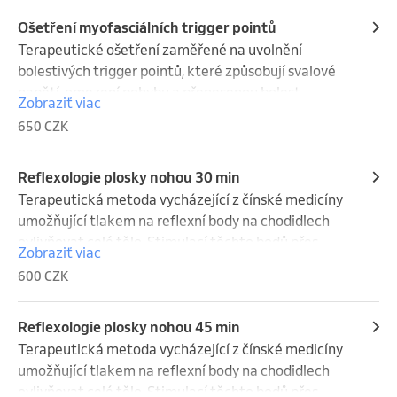
Ošetření myofasciálních trigger pointů
Terapeutické ošetření zaměřené na uvolnění 
bolestivých trigger pointů, které způsobují svalové 
napětí, omezení pohybu a přenesenou bolest. 
Zobraziť viac
Pomocí cíleného tlaku dochází k úlevě od bolesti a 
650 CZK
zlepšení hybnosti. Vhodné při bolestech zad, šíje, 
ramen i hlavy, při sportovním přetížení nebo 
sedavém zaměstnání, a to u akutních i chronických 
Reflexologie plosky nohou 30 min
obtíží pohybového aparátu.
Terapeutická metoda vycházející z čínské medicíny 
umožňující tlakem na reflexní body na chodidlech 
ovlivňovat celé tělo. Stimulací těchto bodů přes 
Zobraziť viac
nervová zakončení lze zacílit jak na konkrétní místa 
600 CZK
pohybového aparátu a ulevit od bolesti, tak i na 
různé orgány a systémy v těle. Jedná se o terapii 
využívající reflexních zón v lidském těle k léčbě a 
Reflexologie plosky nohou 45 min
diagnóze tělesných neduhů, vhodnou i pro prevenci. 
Terapeutická metoda vycházející z čínské medicíny 
Reflexní masáž lze provádět samostatně nebo v 
umožňující tlakem na reflexní body na chodidlech 
kombinaci s jinými druhy námi nabízených masáží.
ovlivňovat celé tělo. Stimulací těchto bodů přes 