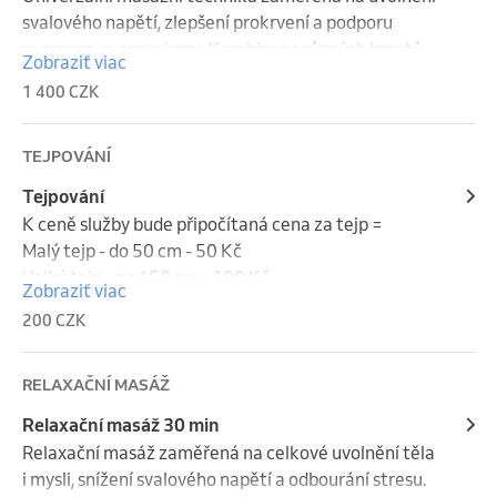
svalového napětí, zlepšení prokrvení a podporu 
regenerace organismu. Kombinace různých hmatů 
Zobraziť viac
pomáhá odstranit únavu, ztuhlost svalů a přispívá ke 
1 400 CZK
zlepšení pohyblivosti. Masáž je vhodná při bolestech 
zad, šíje a končetin, při jednostranném přetížení, 
sedavém zaměstnání i jako prevence obtíží 
TEJPOVÁNÍ
pohybového aparátu a podpora celkové vitality.
Tejpování
K ceně služby bude připočítaná cena za tejp = 

Malý tejp - do 50 cm - 50 Kč

Velký tejp - nad 50 cm - 100 Kč
Zobraziť viac
200 CZK
RELAXAČNÍ MASÁŽ
Relaxační masáž 30 min
Relaxační masáž zaměřená na celkové uvolnění těla 
i mysli, snížení svalového napětí a odbourání stresu. 