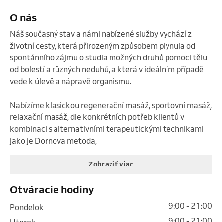
O nás
Náš současný stav a námi nabízené služby vychází z 
životní cesty, která přirozeným způsobem plynula od 
spontánního zájmu o studia možných druhů pomoci tělu 
od bolestí a různých neduhů, a která v ideálním případě 
vede k úlevě a nápravě organismu. 

Nabízíme klasickou regenerační masáž, sportovní masáž, 
relaxační masáž, dle konkrétních potřeb klientů v 
kombinaci s alternativními terapeutickými technikami 
jako je Dornova metoda,
Zobraziť viac
Otváracie hodiny
9:00 - 21:00
pondelok
9:00 - 21:00
utorok