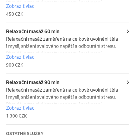
Plynulé, rytmické hmaty podporují prokrvení, 
Zobraziť viac
regeneraci svalů a navozují hluboký pocit klidu. 
450 CZK
Vhodná při psychickém i fyzickém přetížení, únavě, 
stresu nebo jako prevence bolestí pohybového 
aparátu a podpora celkové regenerace.
Relaxační masáž 60 min
Relaxační masáž zaměřená na celkové uvolnění těla 
i mysli, snížení svalového napětí a odbourání stresu. 
Plynulé, rytmické hmaty podporují prokrvení, 
Zobraziť viac
regeneraci svalů a navozují hluboký pocit klidu. 
900 CZK
Vhodná při psychickém i fyzickém přetížení, únavě, 
stresu nebo jako prevence bolestí pohybového 
aparátu a podpora celkové regenerace.
Relaxační masáž 90 min
Relaxační masáž zaměřená na celkové uvolnění těla 
i mysli, snížení svalového napětí a odbourání stresu. 
Plynulé, rytmické hmaty podporují prokrvení, 
Zobraziť viac
regeneraci svalů a navozují hluboký pocit klidu. 
1 300 CZK
Vhodná při psychickém i fyzickém přetížení, únavě, 
stresu nebo jako prevence bolestí pohybového 
aparátu a podpora celkové regenerace.
OSTATNÉ SLUŽBY