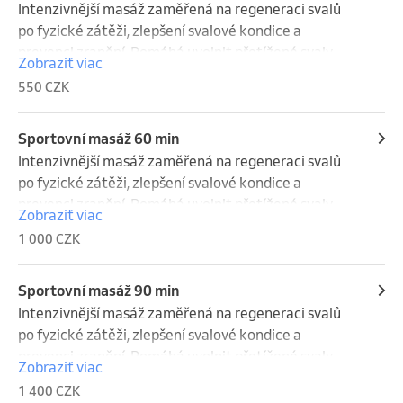
Intenzivnější masáž zaměřená na regeneraci svalů 
po fyzické zátěži, zlepšení svalové kondice a 
prevenci zranění. Pomáhá uvolnit přetížené svaly, 
Zobraziť viac
zrychluje regeneraci, podporuje prokrvení a zlepšuje 
550 CZK
pružnost svalových vláken. Vhodná nejen pro 
sportovce, ale i pro fyzicky aktivní jedince při 
zvýšené zátěži, jednostranném přetížení nebo jako 
Sportovní masáž 60 min
součást pravidelné péče o pohybový aparát.
Intenzivnější masáž zaměřená na regeneraci svalů 
po fyzické zátěži, zlepšení svalové kondice a 
prevenci zranění. Pomáhá uvolnit přetížené svaly, 
Zobraziť viac
zrychluje regeneraci, podporuje prokrvení a zlepšuje 
1 000 CZK
pružnost svalových vláken. Vhodná nejen pro 
sportovce, ale i pro fyzicky aktivní jedince při 
zvýšené zátěži, jednostranném přetížení nebo jako 
Sportovní masáž 90 min
součást pravidelné péče o pohybový aparát.
Intenzivnější masáž zaměřená na regeneraci svalů 
po fyzické zátěži, zlepšení svalové kondice a 
prevenci zranění. Pomáhá uvolnit přetížené svaly, 
Zobraziť viac
zrychluje regeneraci, podporuje prokrvení a zlepšuje 
1 400 CZK
pružnost svalových vláken. Vhodná nejen pro 