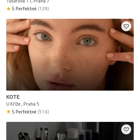
Tusarova 11, Praha 7
5 Perfektné
(129)
KOTE
U Kříže , Praha 5
5 Perfektné
(514)