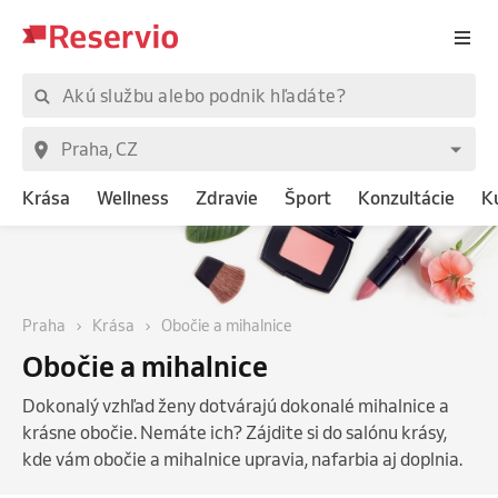
Krása
Wellness
Zdravie
Šport
Konzultácie
K
Praha
Krása
Obočie a mihalnice
Obočie a mihalnice
Dokonalý vzhľad ženy dotvárajú dokonalé mihalnice a
krásne obočie. Nemáte ich? Zájdite si do salónu krásy,
kde vám obočie a mihalnice upravia, nafarbia aj doplnia.