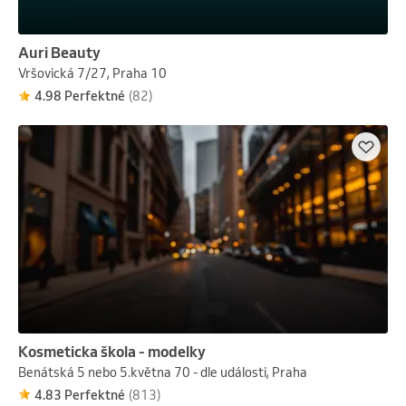
Auri Beauty
Vršovická 7/27, Praha 10
4.98 Perfektné
(82)
Kosmeticka škola - modelky
Benátská 5 nebo 5.května 70 - dle události, Praha
4.83 Perfektné
(813)