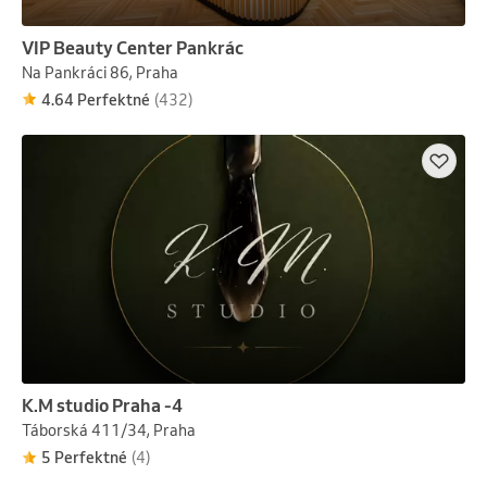
VIP Beauty Center Pankrác
Na Pankráci 86, Praha
4.64 Perfektné
(432)
K.M studio Praha -4
Táborská 411/34, Praha
5 Perfektné
(4)