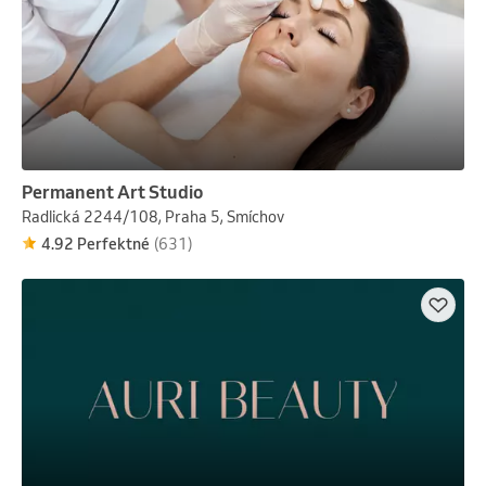
Permanent Art Studio
Radlická 2244/108, Praha 5, Smíchov
4.92 Perfektné
(631)