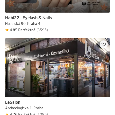
Habi22 - Eyelash & Nails
Nuselská 90, Praha 4
4.85 Perfektné
(3595)
LeSalon
Archeologická 1, Praha
4.76 Perfektné
(1086)